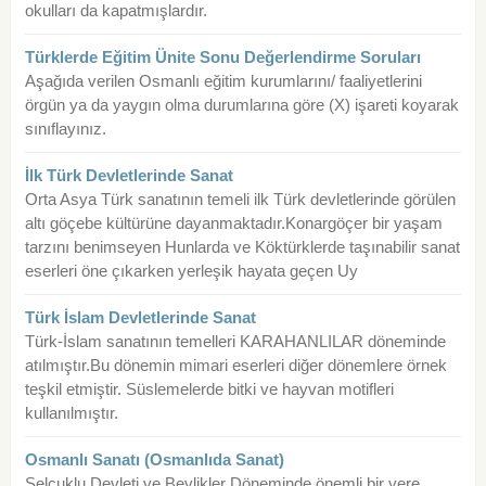
okulları da kapatmışlardır.
Türklerde Eğitim Ünite Sonu Değerlendirme Soruları
Aşağıda verilen Osmanlı eğitim kurumlarını/ faaliyetlerini
örgün ya da yaygın olma durumlarına göre (X) işareti koyarak
sınıflayınız.
İlk Türk Devletlerinde Sanat
Orta Asya Türk sanatının temeli ilk Türk devletlerinde görülen
altı göçebe kültürüne dayanmaktadır.Konargöçer bir yaşam
tarzını benimseyen Hunlarda ve Köktürklerde taşınabilir sanat
eserleri öne çıkarken yerleşik hayata geçen Uy
Türk İslam Devletlerinde Sanat
Türk-İslam sanatının temelleri KARAHANLILAR döneminde
atılmıştır.Bu dönemin mimari eserleri diğer dönemlere örnek
teşkil etmiştir. Süslemelerde bitki ve hayvan motifleri
kullanılmıştır.
Osmanlı Sanatı (Osmanlıda Sanat)
Selçuklu Devleti ve Beylikler Döneminde önemli bir yere