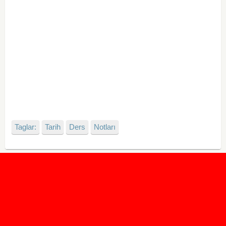
Taglar:
Tarih
Ders
Notları
2020 Taban ve Tavan Puanları
2019 Taban ve Tavan Puanları
Yüzlerce İngilizce Online Test