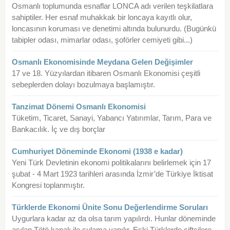
Osmanlı toplumunda esnaflar LONCA adı verilen teşkilatlara
sahiptiler. Her esnaf muhakkak bir loncaya kayıtlı olur,
loncasının koruması ve denetimi altında bulunurdu. (Bugünkü
tabipler odası, mimarlar odası, şoförler cemiyeti gibi...)
Osmanlı Ekonomisinde Meydana Gelen Değişimler
17 ve 18. Yüzyılardan itibaren Osmanlı Ekonomisi çeşitli
sebeplerden dolayı bozulmaya başlamıştır.
Tanzimat Dönemi Osmanlı Ekonomisi
Tüketim, Ticaret, Sanayi, Yabancı Yatırımlar, Tarım, Para ve
Bankacılık. İç ve dış borçlar
Cumhuriyet Döneminde Ekonomi (1938 e kadar)
Yeni Türk Devletinin ekonomi politikalarını belirlemek için 17
şubat - 4 Mart 1923 tarihleri arasında İzmir’de Türkiye İktisat
Kongresi toplanmıştır.
Türklerde Ekonomi Ünite Sonu Değerlendirme Soruları
Uygurlara kadar az da olsa tarım yapılırdı. Hunlar döneminde
açılan Tötö kanalı ile sulama yapılır, Eski Türklerde çiftçilere