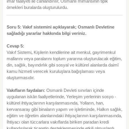
imar faaliyeti ile canlandırılır, Osmanlı mimarisinin tipik
örnekleri buralarda oluşturulurdu.
Soru 5: Vakıf sistemini açıklayarak; Osmanlı Devletine
sağladığı yararlar hakkında bilgi veriniz.
Cevap 5:
Vakıf Sistemi
,
Kişilerin kendilerine ait menkul, gayrimenkul
mallarını veya paralarını toplum yararına oluşturulacak eğitim,
din, sağlık, bayındırlık gibi sosyal ve kültürel alanlarda daimî
kamu hizmeti verecek kuruluşlara bağışlaması veya
oluşturmasıdır.
Vakıfların faydaları:
Osmanlı Devleti sınırları içinde
uygulanan iskân faaliyetlerinde, Yerleşim yerlerinin sosyo -
kültürel ihtiyaçlarının karşılanmasında, Yolların, han,
kervansaray gibi binaların yapım ve işletiminde, Halkın sağlık,
eğitim ve öğretim alanlarındaki ihtiyaçlarının karşılanmasında,
İhtiyacı olan tüccarlara vakıflarda biriken paradan kredi
kullandırılarak ticaretin desteklenmesinde etkili olmuşlardı