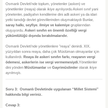
Osmanlı Devleti’nde toplum, yönetenler (asken) ve
yönetilenler (reaya) olarak ikiye ayrılıyordu Askeri sınıf yani
yönetenler, padişahın kendilerine dini adli askeri ya da idari
yetki tanıdığı devlet görevlilerinden oluşmaktaydı Bunlar,
saray halkı, seyfiye.
ilmiye ve kalemiye
gruplarından
oluşuyordu.
Askeri sınıfın en önemli özelliği vergi
yükümlülüğü dışında bırakılmalarıdır.
Osmanlı Devleti’nde yönetilenlere "reaya" denirdi. XIX.
yüzyıldan sonra reaya, daha çok Müslüman olmayanlar için
kullanılırdı.
Reaya ile askeri
sınıfın farkı, reayanın vergi
ödemesi, askerlerin ise vergi vermemesiydi.
Yönetilenler
dini yönden
Müslümanlar
ve
Gayrimüslimler
olarak ikiye
ayrılmıştı.
Soru 3: Osmanlı Devletinde uygulanan “Millet Sistemi”
hakkında bilgi veriniz.
Cevap 3: