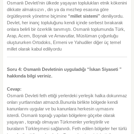
Osmanlı Devleti’nin ülkede yaşayan toplulukları etnik kökenini
dikkate almaksızın , din ya da mezhep esasına göre
örgütleyerek yönetme biçimine
“millet sistemi”
deniliyordu.
Devlet, her inanç topluluğunu kendi içinde serbest bırakarak
onlara belirli bir özerklik tanımıştı. Osmanlı toplumunda Türk,
Arap, Acem, Boşnak ve Arnavutlar, Müslüman çoğunluğu
oluştururken Ortodoks, Ermeni ve Yahudiler diğer üç temel
millet olarak kabul ediliyordu
Soru 4: Osmanlı Devletinin uyguladığı “İskan Siyaseti ”
hakkında bilgi veriniz.
Cevap:
Osmanlı Devleti feth ettiği yerlerdeki yerleşik halka dokunmaz
onları yurtlarından atmazdı.Bununla birlikte bölgede kendi
kanunlarını uygular ve bu kanunlara herkesin uymasını
isterdi. Osmanlı toprağı yapılan bölgelere göçebe olarak
yaşayan , toprağı olmayan Türkmenler yerleştirilir ve
buraların Türkleşmesi sağlanırdı. Feth edilen bölgeler her türlü