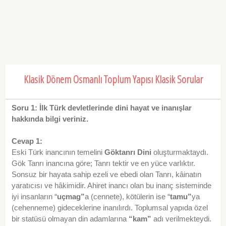
Klasik Dönem Osmanlı Toplum Yapısı Klasik Sorular
Soru 1: İlk Türk devletlerinde dini hayat ve inanışlar
hakkında bilgi veriniz.
Cevap 1:
Eski Türk inancının temelini
Göktanrı Dini
oluşturmaktaydı.
Gök Tanrı inancına göre; Tanrı tektir ve en yüce varlıktır.
Sonsuz bir hayata sahip ezeli ve ebedi olan Tanrı, kâinatın
yaratıcısı ve hâkimidir. Ahiret inancı olan bu inanç sisteminde
iyi insanların “
uçmag”
a (cennete), kötülerin ise “
tamu”
ya
(cehenneme) gideceklerine inanılırdı. Toplumsal yapıda özel
bir statüsü olmayan din adamlarına
“kam”
adı verilmekteydi.