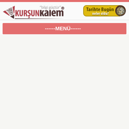
------MENÜ------