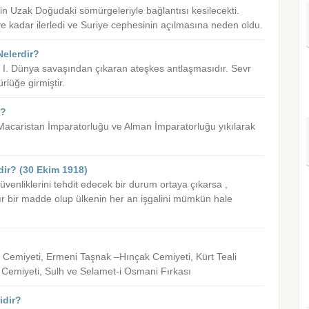
e’nin Uzak Doğudaki sömürgeleriyle bağlantısı kesilecekti.
e kadar ilerledi ve Suriye cephesinin açılmasına neden oldu.
Nelerdir?
 I. Dünya savaşından çıkaran ateşkes antlaşmasıdır. Sevr
lüğe girmiştir.
r?
Macaristan İmparatorluğu ve Alman İmparatorluğu yıkılarak
ir? (30 Ekim 1918)
üvenliklerini tehdit edecek bir durum ortaya çıkarsa ,
ağır bir madde olup ülkenin her an işgalini mümkün hale
 Cemiyeti, Ermeni Taşnak –Hınçak Cemiyeti, Kürt Teali
ri Cemiyeti, Sulh ve Selamet-i Osmani Fırkası
idir?