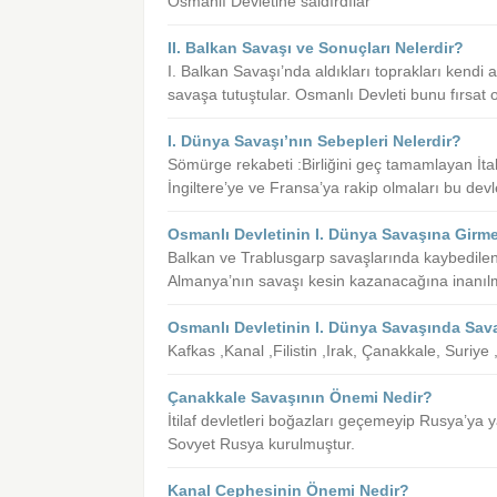
Osmanlı Devletine saldırdılar
II. Balkan Savaşı ve Sonuçları Nelerdir?
I. Balkan Savaşı’nda aldıkları toprakları kendi
savaşa tutuştular. Osmanlı Devleti bunu fırsat ol
I. Dünya Savaşı’nın Sebepleri Nelerdir?
Sömürge rekabeti :Birliğini geç tamamlayan İt
İngiltere’ye ve Fransa’ya rakip olmaları bu de
Osmanlı Devletinin I. Dünya Savaşına Girme
Balkan ve Trablusgarp savaşlarında kaybedilen
Almanya’nın savaşı kesin kazanacağına inanıl
Osmanlı Devletinin I. Dünya Savaşında Sav
Kafkas ,Kanal ,Filistin ,Irak, Çanakkale, Suriy
Çanakkale Savaşının Önemi Nedir?
İtilaf devletleri boğazları geçemeyip Rusya’ya 
Sovyet Rusya kurulmuştur.
Kanal Cephesinin Önemi Nedir?