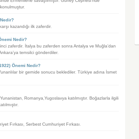
de Ermenilerle savaşılmıştır. Güney Cephesi’nde
ı konulmuştur.
 Nedir?
rşı kazandığı ilk zaferdir.
 Önemi Nedir?
inci zaferdir. İtalya bu zaferden sonra Antalya ve Muğla’dan
Ankara’ya temsilci gönderdiler.
1922) Önemi Nedir?
 Yunanlılar bir gemide sonucu beklediler. Türkiye adına İsmet
 Yunanistan, Romanya,Yugoslavya katılmıştır. Boğazlarla ilgili
tılmıştır.
iyet Fırkası, Serbest Cumhuriyet Fırkası.