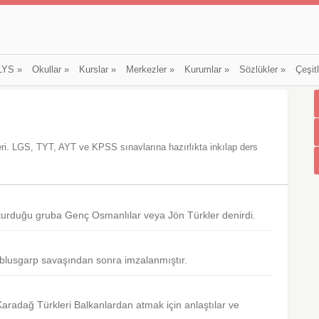
LYS
»
Okullar
»
Kurslar
»
Merkezler
»
Kurumlar
»
Sözlükler
»
Çeşit
eri. LGS, TYT, AYT ve KPSS sınavlarına hazırlıkta inkılap ders
turduğu gruba Genç Osmanlılar veya Jön Türkler denirdi.
ablusgarp savaşından sonra imzalanmıştır.
Karadağ Türkleri Balkanlardan atmak için anlaştılar ve