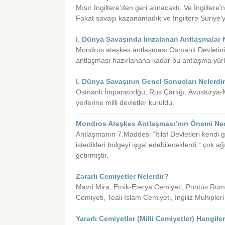
Mısır İngiltere’den geri alınacaktı. Ve İngilter
Fakat savaşı kazanamadık ve İngiltere Suriye’y
I. Dünya Savaşında İmzalanan Antlaşmalar 
Mondros ateşkes antlaşması Osmanlı Devletini
antlaşması hazırlanana kadar bu antlaşma yürür
I. Dünya Savaşının Genel Sonuçları Nelerdi
Osmanlı İmparatorlğu, Rus Çarlığı, Avusturya-
yerlerine milli devletler kuruldu.
Mondros Ateşkes Antlaşması’nın Önemi Ned
Antlaşmanın 7.Maddesi “İtilaf Devletleri kendi g
istedikleri bölgeyi işgal edebileceklerdi “ çok 
getirmiştir.
Zararlı Cemiyetler Nelerdir?
Mavri Mira, Etnik-Eterya Cemiyeti, Pontus Rum
Cemiyeti, Teali İslam Cemiyeti, İngiliz Muhiple
Yararlı Cemiyetler (Milli Cemiyetler) Hangiler