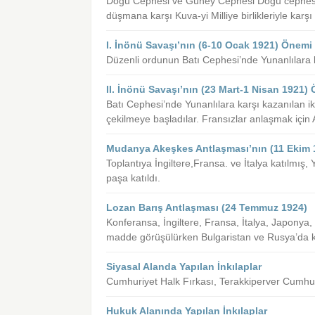
Doğu Cephesi ve Güney Cephesi Doğu cephesin
düşmana karşı Kuva-yi Milliye birlikleriyle karş
I. İnönü Savaşı’nın (6-10 Ocak 1921) Önemi
Düzenli ordunun Batı Cephesi’nde Yunanlılara ka
II. İnönü Savaşı’nın (23 Mart-1 Nisan 1921)
Batı Cephesi’nde Yunanlılara karşı kazanılan ik
çekilmeye başladılar. Fransızlar anlaşmak için 
Mudanya Akeşkes Antlaşması’nın (11 Ekim 
Toplantıya İngiltere,Fransa. ve İtalya katılmış,
paşa katıldı.
Lozan Barış Antlaşması (24 Temmuz 1924)
Konferansa, İngiltere, Fransa, İtalya, Japonya,
madde görüşülürken Bulgaristan ve Rusya’da ka
Siyasal Alanda Yapılan İnkılaplar
Cumhuriyet Halk Fırkası, Terakkiperver Cumhur
Hukuk Alanında Yapılan İnkılaplar