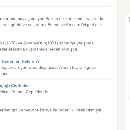
 aralarında paylaşamayan Balkan ülkeleri kendi aralarında
arak gördü ve saldırarak Edirne ve Kırklareli’yi geri aldı
alya(1870) ve Almanya’nın(1871) sömürge yarışında
vletler arasında düşmanlığa neden olmuştur.
 Nedenleri Nelerdir?
 toprakları geri alma düşüncesi. Alman hayranlığı ve
ması
aştığı Cepheler
e ,Hicaz-Yemen Cepheleridir.
yardım götüremeyince Rusya’da Bolşevik ihtilali çıkmıştır.