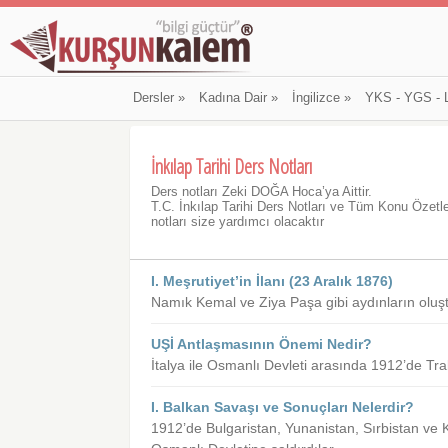
Dersler
»
Kadına Dair
»
İngilizce
»
YKS - YGS - 
İnkılap Tarihi Ders Notları
Ders notları Zeki DOĞA Hoca’ya Aittir.
T.C. İnkılap Tarihi Ders Notları ve Tüm Konu Özetl
notları size yardımcı olacaktır
I. Meşrutiyet’in İlanı (23 Aralık 1876)
Namık Kemal ve Ziya Paşa gibi aydınların oluş
UŞİ Antlaşmasının Önemi Nedir?
İtalya ile Osmanlı Devleti arasında 1912’de Tr
I. Balkan Savaşı ve Sonuçları Nelerdir?
1912’de Bulgaristan, Yunanistan, Sırbistan ve 