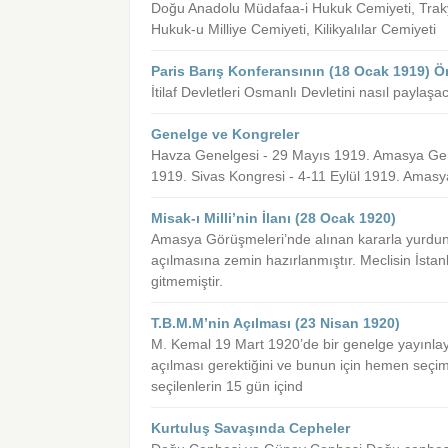
Doğu Anadolu Müdafaa-i Hukuk Cemiyeti, Trak
Hukuk-u Milliye Cemiyeti, Kilikyalılar Cemiyeti
Paris Barış Konferansının (18 Ocak 1919) 
İtilaf Devletleri Osmanlı Devletini nasıl paylaşac
Genelge ve Kongreler
Havza Genelgesi - 29 Mayıs 1919. Amasya Gen
1919. Sivas Kongresi - 4-11 Eylül 1919. Amas
Misak-ı Milli’nin İlanı (28 Ocak 1920)
Amasya Görüşmeleri’nde alınan kararla yurdun 
açılmasına zemin hazırlanmıştır. Meclisin İstan
gitmemiştir.
T.B.M.M’nin Açılması (23 Nisan 1920)
M. Kemal 19 Mart 1920’de bir genelge yayınlaya
açılması gerektiğini ve bunun için hemen seçiml
seçilenlerin 15 gün içind
Kurtuluş Savaşında Cepheler