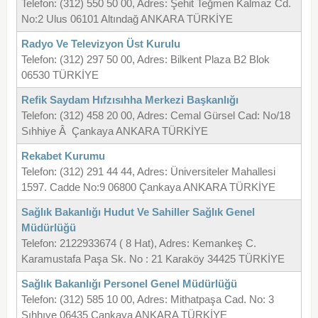
Telefon: (312) 550 50 00, Adres: Şehit Teğmen Kalmaz Cd.
No:2 Ulus 06101 Altındağ ANKARA TÜRKİYE
Radyo Ve Televizyon Üst Kurulu
Telefon: (312) 297 50 00, Adres: Bilkent Plaza B2 Blok
06530 TÜRKİYE
Refik Saydam Hıfzısıhha Merkezi Başkanlığı
Telefon: (312) 458 20 00, Adres: Cemal Gürsel Cad: No/18
Sıhhiye Â Çankaya ANKARA TÜRKİYE
Rekabet Kurumu
Telefon: (312) 291 44 44, Adres: Üniversiteler Mahallesi
1597. Cadde No:9 06800 Çankaya ANKARA TÜRKİYE
Sağlık Bakanlığı Hudut Ve Sahiller Sağlık Genel
Müdürlüğü
Telefon: 2122933674 ( 8 Hat), Adres: Kemankeş C.
Karamustafa Paşa Sk. No : 21 Karaköy 34425 TÜRKİYE
Sağlık Bakanlığı Personel Genel Müdürlüğü
Telefon: (312) 585 10 00, Adres: Mithatpaşa Cad. No: 3
Sıhhıye 06435 Çankaya ANKARA TÜRKİYE