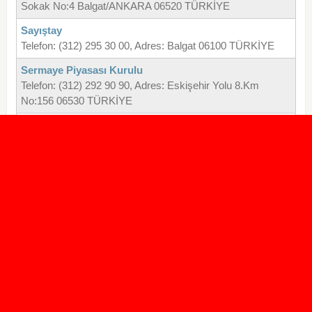
Sokak No:4 Balgat/ANKARA 06520 TÜRKİYE
Sayıştay
Telefon: (312) 295 30 00, Adres: Balgat 06100 TÜRKİYE
Sermaye Piyasası Kurulu
Telefon: (312) 292 90 90, Adres: Eskişehir Yolu 8.Km
No:156 06530 TÜRKİYE
Sıtma Savaş Dairesi Başkanlığı
Telefon: (312) 585 10 00, Adres: Mithatpaşa Cad. No : 3
Sıhhiye 06434 Çankaya ANKARA TÜRKİYE
Sigorta Bilgi Ve Gözetim Merkezi
Telefon: (850) 277 60 60, Adres: Sanayi Mahallesi Libadiye
Sokak, No: 3, Kat: 3 34416 Kağıthane İSTANBUL
TÜRKİYE
Sinema Genel Müdürlüğü
Telefon: (312) 509 45 00, Adres: Anafartalar Caddesi No:67
06250 ÇANKAYA ANKARA TÜRKİYE
Sivil Havacılık Genel Müdürlüğü