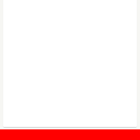
2020 Taban ve Tavan Puanları