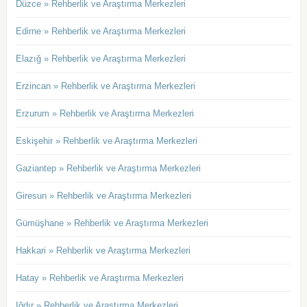
Düzce » Rehberlik ve Araştırma Merkezleri
Edirne » Rehberlik ve Araştırma Merkezleri
Elazığ » Rehberlik ve Araştırma Merkezleri
Erzincan » Rehberlik ve Araştırma Merkezleri
Erzurum » Rehberlik ve Araştırma Merkezleri
Eskişehir » Rehberlik ve Araştırma Merkezleri
Gaziantep » Rehberlik ve Araştırma Merkezleri
Giresun » Rehberlik ve Araştırma Merkezleri
Gümüşhane » Rehberlik ve Araştırma Merkezleri
Hakkari » Rehberlik ve Araştırma Merkezleri
Hatay » Rehberlik ve Araştırma Merkezleri
Iğdır » Rehberlik ve Araştırma Merkezleri