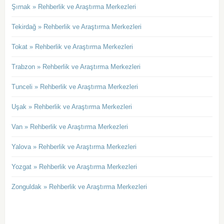
Şırnak » Rehberlik ve Araştırma Merkezleri
Tekirdağ » Rehberlik ve Araştırma Merkezleri
Tokat » Rehberlik ve Araştırma Merkezleri
Trabzon » Rehberlik ve Araştırma Merkezleri
Tunceli » Rehberlik ve Araştırma Merkezleri
Uşak » Rehberlik ve Araştırma Merkezleri
Van » Rehberlik ve Araştırma Merkezleri
Yalova » Rehberlik ve Araştırma Merkezleri
Yozgat » Rehberlik ve Araştırma Merkezleri
Zonguldak » Rehberlik ve Araştırma Merkezleri