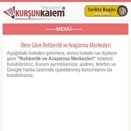
------MENÜ------
İllere Göre Rehberlik ve Araştırma Merkezleri
Aşağıdaki listeden şehirlere, sonra listede ise ilçelere
göre
"Rehberlik ve Araştırma Merkezleri"
listesini
bulabilirsiniz. Kurum ayrıntılarında; asdres, telefon ve
Google harita üzerinde işaretlenmiş konumlarını da
bulabilirsiniz.