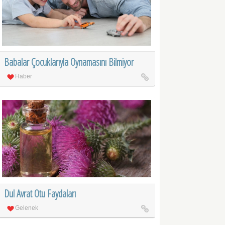
Babalar Çocuklarıyla Oynamasını Bilmiyor
Haber
Dul Avrat Otu Faydaları
Gelenek