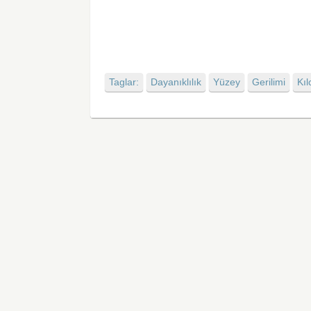
Taglar:
Dayanıklılık
Yüzey
Gerilimi
Kıl