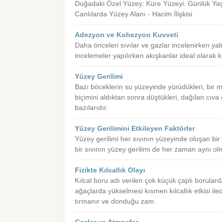
Doğadaki Özel Yüzey: Küre Yüzeyi. Günlük Yaşa
Canlılarda Yüzey Alanı - Hacim İlişkisi
Adezyon ve Kohezyon Kuvveti
Daha önceleri sıvılar ve gazlar incelenirken yalnı
incelemeler yapılırken akışkanlar ideal olarak ka
Yüzey Gerilimi
Bazı böceklerin su yüzeyinde yürüdükleri, bir 
biçimini aldıktan sonra düştükleri, dağılan cıva
bazılarıdır.
Yüzey Gerilimini Etkileyen Faktörler
Yüzey gerilimi her sıvının yüzeyinde oluşan bir ö
bir sıvının yüzey gerilimi de her zaman aynı ol
Fizikte Kılcallık Olayı
Kılcal boru adı verilen çok küçük çaplı borular
ağaçlarda yükselmesi kısmen kılcallık etkisi ile
tırmanır ve donduğu zam