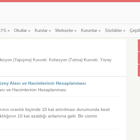
LYS
»
Okullar
»
Kurslar
»
Merkezler
»
Kurumlar
»
Sözlükler
»
Çeşit
Adezyon (Yapışma) Kuvveti. Kohezyon (Tutma) Kuvveti. Yüzey
üzey Alanı ve Hacimlerinin Hesaplanması
Alanı ve Hacimlerinin Hesaplanması
ının orantılı biçimde 10 kat artırılması durumunda kesit
lılığının 10 kat azaldığı anlamına gelir. Bir cismin