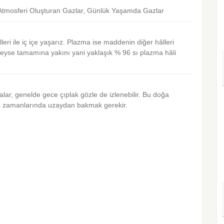
 Atmosferi Oluşturan Gazlar, Günlük Yaşamda Gazlar
ri ile iç içe yaşarız. Plazma ise maddenin diğer hâlleri
eyse tamamına yakını yani yaklaşık % 96 sı plazma hâli
lar, genelde gece çıplak gözle de izlenebilir. Bu doğa
şma zamanlarında uzaydan bakmak gerekir.