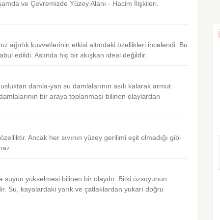
mda ve Çevremizde Yüzey Alanı - Hacim İlişkileri.
z ağırlık kuvvetlerinin etkisi altındaki özellikleri incelendi. Bu
bul edildi. Aslında hiç bir akışkan ideal değildir.
musluktan damla-yan su damlalarının asılı kalarak armut
 damlalarının bir araya toplanması bilinen olaylardan
zelliktir. Ancak her sıvının yüzey gerilimi eşit olmadığı gibi
maz.
da suyun yükselmesi bilinen bir olaydır. Bitki özsuyunun
dir. Su, kayalardaki yarık ve çatlaklardan yukarı doğru