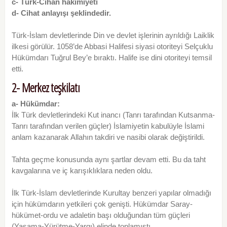
c- Türk-Cihan hakimiyeti
d- Cihat anlayışı şeklindedir.
Türk-İslam devletlerinde Din ve devlet işlerinin ayrıldığı Laiklik
ilkesi görülür. 1058’de Abbasi Halifesi siyasi otoriteyi Selçuklu
Hükümdarı Tuğrul Bey’e bıraktı. Halife ise dini otoriteyi temsil
etti.
2- Merkez teşkilatı
a- Hükümdar:
İlk Türk devletlerindeki Kut inancı (Tanrı tarafından Kutsanma-
Tanrı tarafından verilen güçler) İslamiyetin kabulüyle İslami
anlam kazanarak Allahın takdiri ve nasibi olarak değiştirildi.
Tahta geçme konusunda aynı şartlar devam etti. Bu da taht
kavgalarına ve iç karışıklıklara neden oldu.
İlk Türk-İslam devletlerinde Kurultay benzeri yapılar olmadığı
için hükümdarın yetkileri çok genişti. Hükümdar Saray-
hükümet-ordu ve adaletin başı olduğundan tüm güçleri
(Yasama-Yürütme-Yargı) elinde toplamıştı.