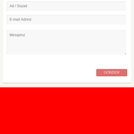
Ad / Soyad
E-mail Adresi
Mesajınız
GÖNDER
2020 Taban ve Tavan Puanları
2019 Taban ve Tavan Puanları
Yüzlerce İngilizce Online Test
İletişim Formu