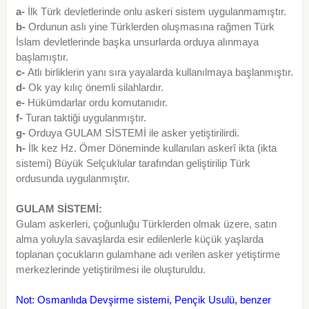
a-
İlk Türk devletlerinde onlu askeri sistem uygulanmamıştır.
b-
Ordunun aslı yine Türklerden oluşmasına rağmen Türk
İslam devletlerinde başka unsurlarda orduya alınmaya
başlamıştır.
c-
Atlı birliklerin yanı sıra yayalarda kullanılmaya başlanmıştır.
d-
Ok yay kılıç önemli silahlardır.
e-
Hükümdarlar ordu komutanıdır.
f-
Turan taktiği uygulanmıştır.
g-
Orduya GULAM SİSTEMİ ile asker yetiştirilirdi.
h-
İlk kez Hz. Ömer Döneminde kullanılan askerî ikta (ikta
sistemi) Büyük Selçuklular tarafından geliştirilip Türk
ordusunda uygulanmıştır.
GULAM SİSTEMİ:
Gulam askerleri, çoğunluğu Türklerden olmak üzere, satın
alma yoluyla savaşlarda esir edilenlerle küçük yaşlarda
toplanan çocukların gulamhane adı verilen asker yetiştirme
merkezlerinde yetiştirilmesi ile oluşturuldu.
Not: Osmanlıda Devşirme sistemi, Pençik Usulü, benzer