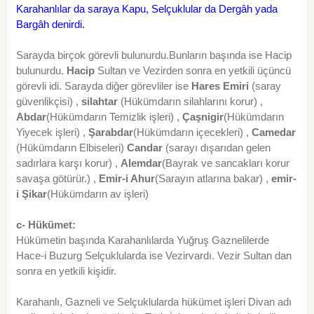
Karahanlılar da saraya Kapu, Selçuklular da Dergâh yada
Bargâh denirdi.
Sarayda birçok görevli bulunurdu.Bunların başında ise Hacip
bulunurdu.
Hacip
Sultan ve Vezirden sonra en yetkili üçüncü
görevli idi. Sarayda diğer görevliler ise
Hares Emiri
(saray
güvenlikçisi) ,
silahtar
(Hükümdarın silahlarını korur) ,
Abdar
(Hükümdarın Temizlik işleri) ,
Çaşnigir
(Hükümdarın
Yiyecek işleri) ,
Şarabdar
(Hükümdarın içecekleri) ,
Camedar
(Hükümdarın Elbiseleri)
Candar
(sarayı dışarıdan gelen
sadırlara karşı korur) ,
Alemdar
(Bayrak ve sancakları korur
savaşa götürür.) ,
Emir-i Ahur
(Sarayın atlarına bakar) ,
emir-
i Şikar
(Hükümdarın av işleri)
c- Hükümet:
Hükümetin başında Karahanlılarda Yuğruş Gaznelilerde
Hace-i Buzurg Selçuklularda ise Vezirvardı. Vezir Sultan dan
sonra en yetkili kişidir.
Karahanlı, Gazneli ve Selçuklularda hükümet işleri Divan adı