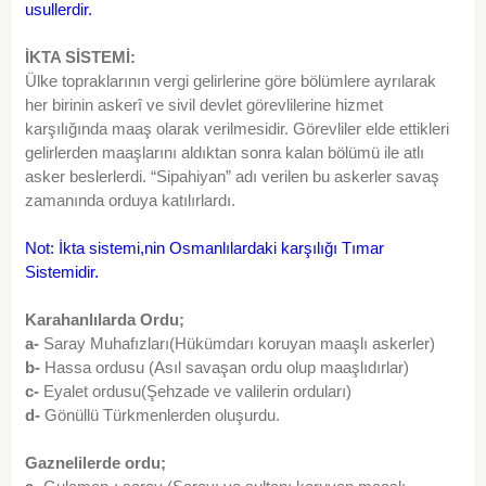
usullerdir.
İKTA SİSTEMİ:
Ülke topraklarının vergi gelirlerine göre bölümlere ayrılarak
her birinin askerî ve sivil devlet görevlilerine hizmet
karşılığında maaş olarak verilmesidir. Görevliler elde ettikleri
gelirlerden maaşlarını aldıktan sonra kalan bölümü ile atlı
asker beslerlerdi. “Sipahiyan” adı verilen bu askerler savaş
zamanında orduya katılırlardı.
Not: İkta sistemi,nin Osmanlılardaki karşılığı Tımar
Sistemidir.
Karahanlılarda Ordu;
a-
Saray Muhafızları(Hükümdarı koruyan maaşlı askerler)
b-
Hassa ordusu (Asıl savaşan ordu olup maaşlıdırlar)
c-
Eyalet ordusu(Şehzade ve valilerin orduları)
d-
Gönüllü Türkmenlerden oluşurdu.
Gaznelilerde ordu;