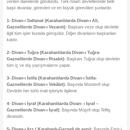
verilen dairelerde görülürdü. Türk-İslam devletlerinde belli
başlı divanlar, görevleri ve en büyük görevlileri şunlardır.
1- Divan-ı Saltanat (Karahanlılarda Divan-ı Ali,
Gaznelilerde Divan-ı Vezaret):
Başkanı vezir olup devletle
ilgili tüm işler burada görüşülür. Diğer divanların başkanları
katılır.
2- Divan-ı Tuğra (Karahanlılarda Divan-ı Tuğra-
Gaznelilerde Divan-ı Risalet):
Başkanı Tuğrai olup devletin
tüm iç ve dış yazışmalarını yapar.
3- Divan-ı İstifa (Karahanlılarda Divan-ı İstifa-
Gaznelilerde Divan-ı Vekâlet):
Başında Müstevfi olup
Devletin her türlü mali işleriyle ilgilenir.
4- Divan-ı İşraf (Karahanlılarda Divan- ı İşraf –
Gaznelilerde Divan-ı İşraf):
Başında Müşrif olup Teftiş
divanıdır.
5- Divan-ı Arz ( Karahanlı-Gazneli de aynı):
Başında Emir-i