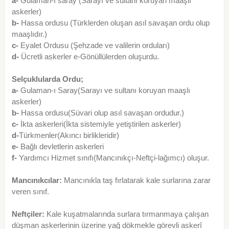
a-
Gulaman-ı saray (Sarayı ve sultanı koruyan maaşlı
askerler)
b-
Hassa ordusu (Türklerden oluşan asıl savaşan ordu olup
maaşlıdır.)
c-
Eyalet Ordusu (Şehzade ve valilerin orduları)
d-
Ücretli askerler e-Gönüllülerden oluşurdu.
Selçuklularda Ordu;
a-
Gulaman-ı Saray(Sarayı ve sultanı koruyan maaşlı
askerler)
b-
Hassa ordusu(Süvari olup asıl savaşan ordudur.)
c-
İkta askerleri(İkta sistemiyle yetiştirilen askerler)
d-
Türkmenler(Akıncı birlikleridir)
e-
Bağlı devletlerin askerleri
f-
Yardımcı Hizmet sınıfı(Mancınıkçı-Neftçi-lağımcı) oluşur.
Mancınıkcılar:
Mancınıkla taş fırlatarak kale surlarına zarar
veren sınıf.
Neftçiler:
Kale kuşatmalarında surlara tırmanmaya çalışan
düşman askerlerinin üzerine yağ dökmekle görevli askerî