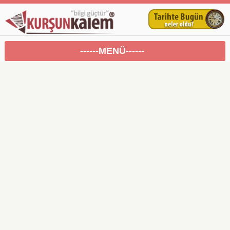
------MENÜ------