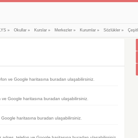
LYS
»
Okullar
»
Kurslar
»
Merkezler
»
Kurumlar
»
Sözlükler
»
Çeşit
lefon ve Google haritasına buradan ulaşabilirsiniz.
n ve Google haritasına buradan ulaşabilirsiniz.
e Google haritasına buradan ulaşabilirsiniz.
r adres, telefon ve Google haritasına buradan ulaşabilirsiniz.