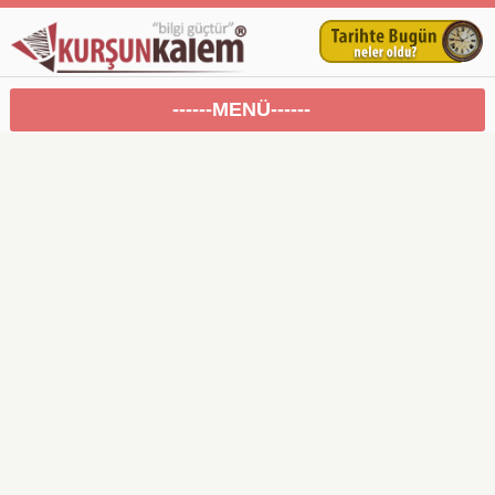
------MENÜ------