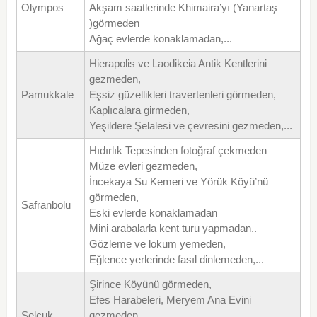
Olympos
Akşam saatlerinde Khimaira’yı (Yanartaş
)görmeden
Ağaç evlerde konaklamadan,...
Hierapolis ve Laodikeia Antik Kentlerini
gezmeden,
Pamukkale
Eşsiz güzellikleri travertenleri görmeden,
Kaplıcalara girmeden,
Yeşildere Şelalesi ve çevresini gezmeden,...
Hıdırlık Tepesinden fotoğraf çekmeden
Müze evleri gezmeden,
İncekaya Su Kemeri ve Yörük Köyü’nü
görmeden,
Safranbolu
Eski evlerde konaklamadan
Mini arabalarla kent turu yapmadan..
Gözleme ve lokum yemeden,
Eğlence yerlerinde fasıl dinlemeden,...
Şirince Köyünü görmeden,
Efes Harabeleri, Meryem Ana Evini
Selçuk
gezmeden,