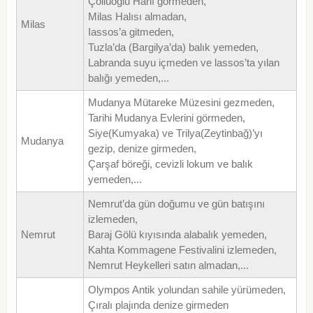
Çöllüoğlu Hanı görmeden,
Milas Halısı almadan,
Milas
Iassos’a gitmeden,
Tuzla’da (Bargilya’da) balık yemeden,
Labranda suyu içmeden ve lassos’ta yılan
balığı yemeden,...
Mudanya Mütareke Müzesini gezmeden,
Tarihi Mudanya Evlerini görmeden,
Siye(Kumyaka) ve Trilya(Zeytinbağ)’yı
Mudanya
gezip, denize girmeden,
Çarşaf böreği, cevizli lokum ve balık
yemeden,...
Nemrut’da gün doğumu ve gün batışını
izlemeden,
Nemrut
Baraj Gölü kıyısında alabalık yemeden,
Kahta Kommagene Festivalini izlemeden,
Nemrut Heykelleri satın almadan,...
Olympos Antik yolundan sahile yürümeden,
Çıralı plajında denize girmeden