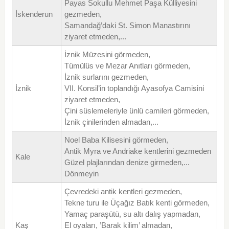
Payas Sokullu Mehmet Paşa Külliyesini
İskenderun
gezmeden,
Samandağ’daki St. Simon Manastırını
ziyaret etmeden,...
İznik Müzesini görmeden,
Tümülüs ve Mezar Anıtları görmeden,
İznik surlarını gezmeden,
İznik
VII. Konsil’in toplandığı Ayasofya Camisini
ziyaret etmeden,
Çini süslemeleriyle ünlü camileri görmeden,
İznik çinilerinden almadan,...
Noel Baba Kilisesini görmeden,
Antik Myra ve Andriake kentlerini gezmeden
Kale
Güzel plajlarından denize girmeden,...
Dönmeyin
Çevredeki antik kentleri gezmeden,
Tekne turu ile Üçağız Batık kenti görmeden,
Yamaç paraşütü, su altı dalış yapmadan,
Kaş
El oyaları, ’Barak kilim’ almadan,