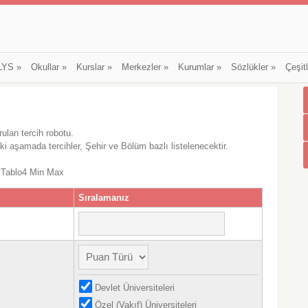
LYS
»
Okullar
»
Kurslar
»
Merkezler
»
Kurumlar
»
Sözlükler
»
Çeşit
rulan tercih robotu.
ki aşamada tercihler, Şehir ve Bölüm bazlı listelenecektir.
 Tablo4 Min Max
Sıralamanız
Devlet Üniversiteleri
Özel (Vakıf) Üniversiteleri