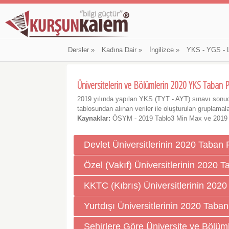
Dersler
»
Kadına Dair
»
İngilizce
»
YKS - YGS - 
Üniversitelerin ve Bölümlerin 2020 YKS Taban P
2019 yılında yapılan YKS (TYT - AYT) sınavı sonu
tablosundan alınan veriler ile oluşturulan gruplamalar
Kaynaklar:
ÖSYM - 2019 Tablo3 Min Max ve 2019
Devlet Üniversitlerinin 2020 Taban 
Özel (Vakıf) Üniversitlerinin 2020 
KKTC (Kıbrıs) Üniversitlerinin 202
Yurtdışı Üniversitlerinin 2020 Taban
Şehirlere Göre Üniversite ve Bölüm