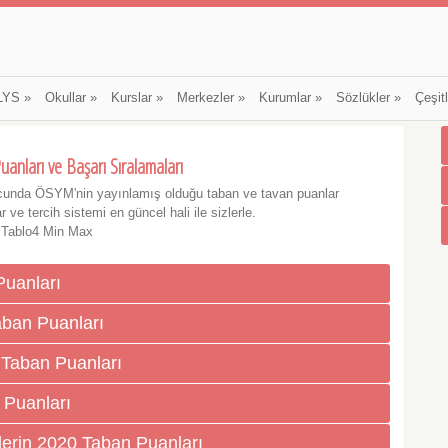
LYS
»
Okullar
»
Kurslar
»
Merkezler
»
Kurumlar
»
Sözlükler
»
Çeşit
uanları ve Başarı Sıralamaları
cunda ÖSYM'nin yayınlamış olduğu taban ve tavan puanlar
 ve tercih sistemi en güncel hali ile sizlerle.
 Tablo4 Min Max
Puanları
Taban Puanları
0 Taban Puanları
 Puanları
lerin 2020 Taban Puanları