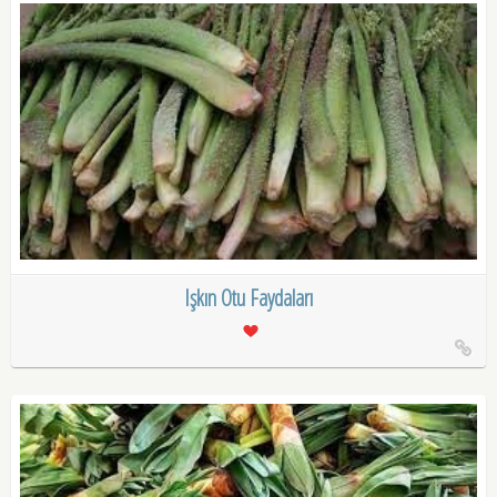
Işkın Otu Faydaları