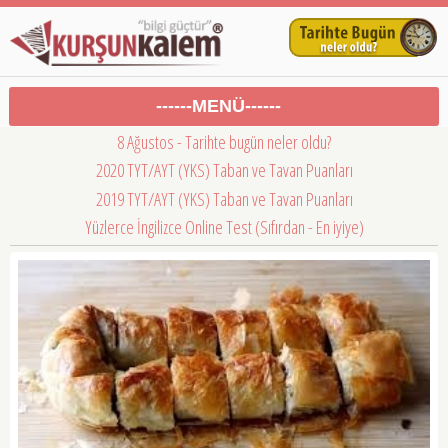
------MENÜ------
8 Ağustos - Tarihte bugün neler oldu?
2020 TYT/AYT (YKS) Taban ve Tavan Puanları
2019 TYT/AYT (YKS) Taban ve Tavan Puanları
Yüzlerce İngilizce Online Test (Sıfırdan - En iyiye)