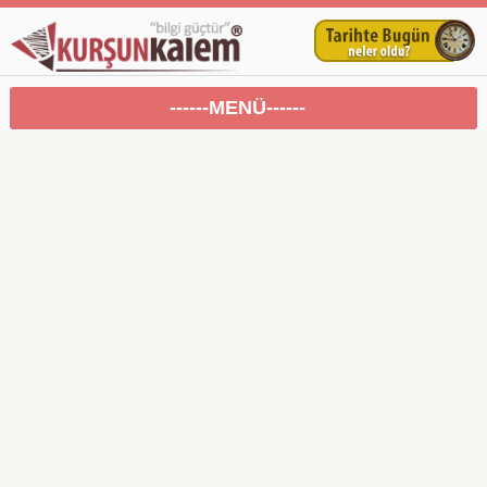
------MENÜ------