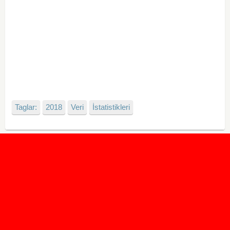
Taglar:
2018
Veri
İstatistikleri
2020 Taban ve Tavan Puanları
2019 Taban ve Tavan Puanları
Yüzlerce İngilizce Online Test
İletişim Formu