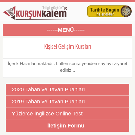
------MENÜ------
Kişisel Gelişim Kursları
İçerik Hazırlanmaktadır. Lütfen sonra yeniden sayfayı ziyaret
ediniz...
2020 Taban ve Tavan Puanları
2019 Taban ve Tavan Puanları
Yüzlerce İngilizce Online Test
İletişim Formu