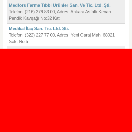
Medfors Farma Tıbbi Ürünler San. Ve Tic. Ltd. Şti.
Telefon: (216) 379 83 00, Adres: Ankara Asfaltı Kenarı
Pendik Kavşağı No:32 Kat
Medikal İlaç San. Tic. Ltd. Şti.
Telefon: (322) 227 77 00, Adres: Yeni Garaj Mah. 68021
Sok. No:5
Medikare İlaç Ve Sağlık Ürünleri San. Ve Tic. Ltd. Şti.
Telefon: (216) 425 84 48, Adres: Dr. Faruk Ayanoğlu Cad.
No:2/7 Feneryolu
Meditera Group İlaç
Telefon: (232) 237 59 49, Adres: 5758 Sok. No:4/C Kat
Medsan İlaç Sanayi Ve Tic. Ltd. Şti.
Telefon: (312) 211 11 00, Adres: Gazi Mah. Tanaçan Sok.
No:22
Mefar İlaç Sanayii A. Ş.
Telefon: (216) 378 44 00, Adres: Ramazanoglu Mah. Ensar
Cad. No:20