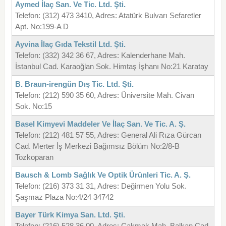
Aymed İlaç San. Ve Tic. Ltd. Şti.
Telefon: (312) 473 3410, Adres: Atatürk Bulvarı Sefaretler
Apt. No:199-A D
Ayvina İlaç Gıda Tekstil Ltd. Şti.
Telefon: (332) 342 36 67, Adres: Kalenderhane Mah.
İstanbul Cad. Karaoğlan Sok. Himtaş İşhanı No:21 Karatay
B. Braun-irengün Dış Tic. Ltd. Şti.
Telefon: (212) 590 35 60, Adres: Üniversite Mah. Civan
Sok. No:15
Basel Kimyevi Maddeler Ve İlaç San. Ve Tic. A. Ş.
Telefon: (212) 481 57 55, Adres: General Ali Rıza Gürcan
Cad. Merter İş Merkezi Bağımsız Bölüm No:2/8-B
Tozkoparan
Bausch & Lomb Sağlık Ve Optik Ürünleri Tic. A. Ş.
Telefon: (216) 373 31 31, Adres: Değirmen Yolu Sok.
Şaşmaz Plaza No:4/24 34742
Bayer Türk Kimya San. Ltd. Şti.
Telefon: (216) 528 36 00, Adres: Çakmak Mah. Balkan Cad.