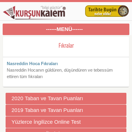
------MENÜ------
Fıkralar
Nasreddin Hoca Fıkraları
Nasreddin Hocanın güldüren, düşündüren ve tebessüm
ettiren tüm fıkraları
2020 Taban ve Tavan Puanları
2019 Taban ve Tavan Puanları
Yüzlerce İngilizce Online Test