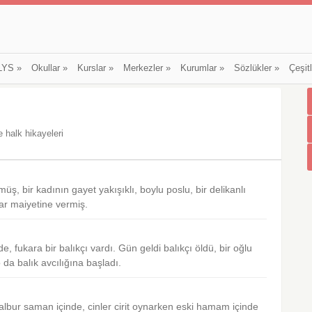
LYS
»
Okullar
»
Kurslar
»
Merkezler
»
Kurumlar
»
Sözlükler
»
Çeşit
e halk hikayeleri
, bir kadının gayet yakışıklı, boylu poslu, bir delikanlı
r maiyetine vermiş.
e, fukara bir balıkçı vardı. Gün geldi balıkçı öldü, bir oğlu
da balık avcılığına başladı.
lbur saman içinde, cinler cirit oynarken eski hamam içinde