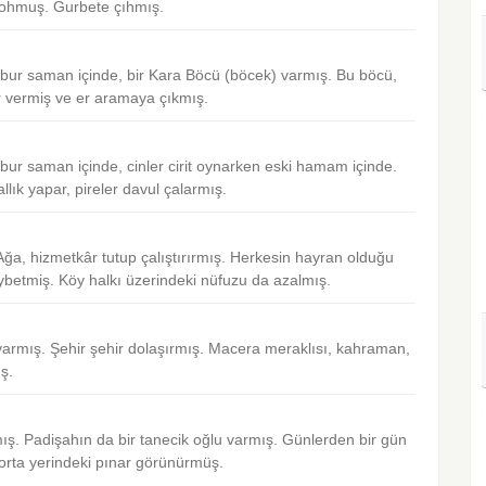
 yohmuş. Gurbete çıhmış.
lbur saman içinde, bir Kara Böcü (böcek) varmış. Bu böcü,
 vermiş ve er aramaya çıkmış.
bur saman içinde, cinler cirit oynarken eski hamam içinde.
llık yapar, pireler davul çalarmış.
 Ağa, hizmetkâr tutup çalıştırırmış. Herkesin hayran olduğu
aybetmiş. Köy halkı üzerindeki nüfuzu da azalmış.
 varmış. Şehir şehir dolaşırmış. Macera meraklısı, kahraman,
ş.
mış. Padişahın da bir tanecik oğlu varmış. Günlerden bir gün
orta yerindeki pınar görünürmüş.