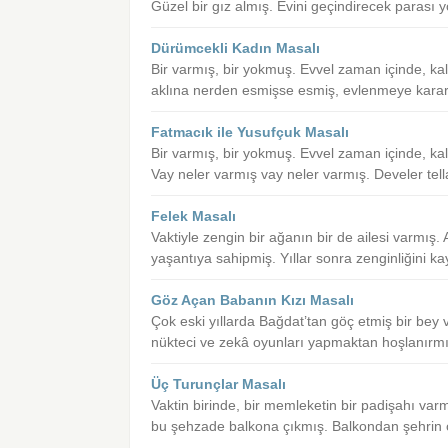
Güzel bir gız almış. Evini geçindirecek parası
Dürümcekli Kadın Masalı
Bir varmış, bir yokmuş. Evvel zaman içinde, ka
aklına nerden esmişse esmiş, evlenmeye karar
Fatmacık ile Yusufçuk Masalı
Bir varmış, bir yokmuş. Evvel zaman içinde, kal
Vay neler varmış vay neler varmış. Develer tella
Felek Masalı
Vaktiyle zengin bir ağanın bir de ailesi varmış.
yaşantıya sahipmiş. Yıllar sonra zenginliğini k
Göz Açan Babanın Kızı Masalı
Çok eski yıllarda Bağdat’tan göç etmiş bir bey
nükteci ve zekâ oyunları yapmaktan hoşlanırmı
Üç Turunçlar Masalı
Vaktin birinde, bir memleketin bir padişahı var
bu şehzade balkona çıkmış. Balkondan şehrin 