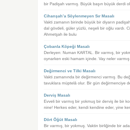
bir Padişah varmış. Büyük başın büyük derdi olu
Cihanşah’a Söylenmeyen Sır Masalı
Vakti zamanın birinde büyük bir diyarın padişah
dal gövdeli, güler yüzlü, neşeli bir oğlu vardı
Ahmetşah ile bulu
Çobanla Köpeği Masalı
Derleyen: Numan KARTAL. Bir varmış, bir yokmuş
oynarken eski hamam içinde. Vay neler varmış v
Değirmenci ve Tilki Masalı
Vakti zamanında bir değirmenci varmış. Bu deği
tavuklara müptelâ olur. Bir gün değirmenciye de
Derviş Masalı
Evveli bir varmış bir yokmuş bir derviş ile bir 
nine! Herkes eder, kendi kendine eder, yine k
Dört Öğüt Masalı
Bir varmış, bir yokmuş. Vaktin birliğinde bir 