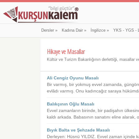
Dersler
»
Kadına Dair
»
İngilizce
»
YKS - YGS - 
Hikaye ve Masallar
Kültür ve Turizm Bakanlığının derlettiği, masallar v
Ali Cengiz Oyunu Masalı
Bir varmış, bir yokmuş evvel zamanda, güngörmüş
evlâdı varmış. Onu kadıncağız saraya hükümda
Balıkçının Oğlu Masalı
Evvel zamanların birinde, bir padişahın ülkesind
kaldı arkada. Babasının sanatını eline alarak, o 
Bıyık Balta ve Şehzade Masalı
Derleyen: Hüsnü YILDIZ. Evvel zaman içinde ka