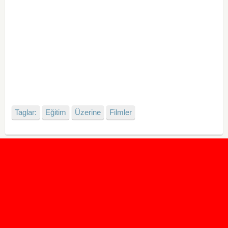
Taglar:
Eğitim
Üzerine
Filmler
2020 Taban ve Tavan Puanları
2019 Taban ve Tavan Puanları
Yüzlerce İngilizce Online Test
İletişim Formu