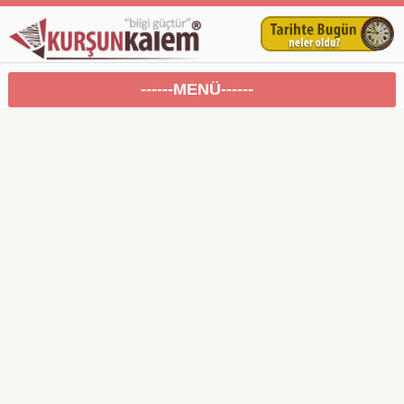
------MENÜ------