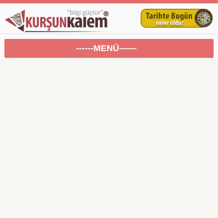
------MENÜ------