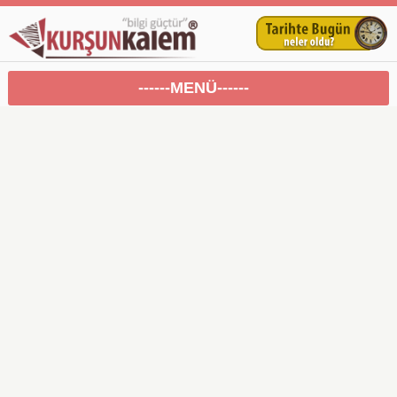
------MENÜ------