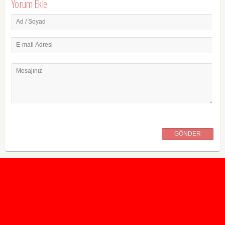
Yorum Ekle
Ad / Soyad
E-mail Adresi
Mesajınız
GÖNDER
2020 Taban ve Tavan Puanları
2019 Taban ve Tavan Puanları
Yüzlerce İngilizce Online Test