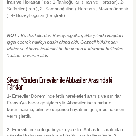
İran ve Horasan ’ da :
1-Tahiroğulları ( İran ve Horasan), 2-
Saffariler (İran ), 3- Samanoğulları ( Horasan , Maveraünnehir
), 4- Büveyhoğulları(İran,Irak)
NOT :
Bu devletlerden Büveyhoğulları, 945 yılında Bağdat’ı
işgal ederek halifeyi baskı altına aldı. Gazneli hükümdan
Mahmut, Abbasi
halifesini bu
baskıdan kurtararak halifeden
“sultan” unvannı aldı.
Siyasi Yönden Emeviler ile Abbasiler Arasındaki
Farklar
1-
Emeviler Dönemi’nde fetih hareketleri artmış ve sınırlar
Fransa’ya kadar genişlemiştir. Abbasiler ise sınırların
korunmasına, bilim ve düşünce hayatının gelişmesine önem
vermişlerdir.
2-
Emevilerin kurduğu büyük eyaletler, Abbasiler tarafından