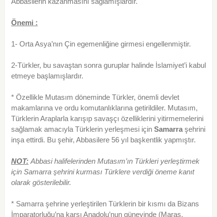
Abbasilerin kazanmasını sağlamışlardır.
Önemi :
1- Orta Asya’nın Çin egemenliğine girmesi engellenmiştir.
2-Türkler, bu savaştan sonra guruplar halinde İslamiyet’i kabul
etmeye başlamışlardır.
* Özellikle Mutasım döneminde Türkler, önemli devlet
makamlarına ve ordu komutanlıklarına getirildiler. Mutasım,
Türklerin Araplarla karışıp savaşçı özelliklerini yitirmemelerini
sağlamak amacıyla Türklerin yerleşmesi için
Samarra
şehrini
inşa ettirdi. Bu şehir, Abbasilere 56 yıl başkentlik yapmıştır.
NOT:
Abbasi halifelerinden Mutasım’ın Türkleri yerleştirmek
için Samarra şehrini kurması Türklere verdiği öneme kanıt
olarak gösterilebilir.
* Samarra şehrine yerleştirilen Türklerin bir kısmı da Bizans
İmparatorluğu’na karşı Anadolu’nun güneyinde (Maraş,