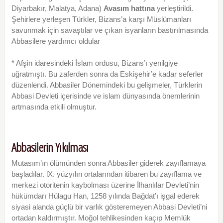
Diyarbakır, Malatya, Adana)
Avasım hattına
yerleştirildi.
Şehirlere yerleşen Türkler, Bizans’a karşı Müslümanları
savunmak için savaştılar ve çıkan isyanların bastırılmasında
Abbasilere yardımcı oldular
* Afşin idaresindeki İslam ordusu, Bizans’ı yenilgiye
uğratmıştı. Bu zaferden sonra da Eskişehir’e kadar seferler
düzenlendi. Abbasiler Dönemindeki bu gelişmeler, Türklerin
Abbasi Devleti içerisinde ve islam dünyasında önemlerinin
artmasında etkili olmuştur.
Abbasilerin Yıkılması
Mutasım’ın ölümünden sonra Abbasiler giderek zayıflamaya
başladılar. lX. yüzyılın ortalarından itibaren bu zayıflama ve
merkezi otoritenin kaybolması üzerine İlhanlılar Devleti’nin
hükümdarı Hülagu Han, 1258 yılında Bağdat’ı işgal ederek
siyasi alanda güçlü bir varlık gösteremeyen Abbasi Devleti’ni
ortadan kaldırmıştır. Moğol tehlikesinden kaçıp Memlük