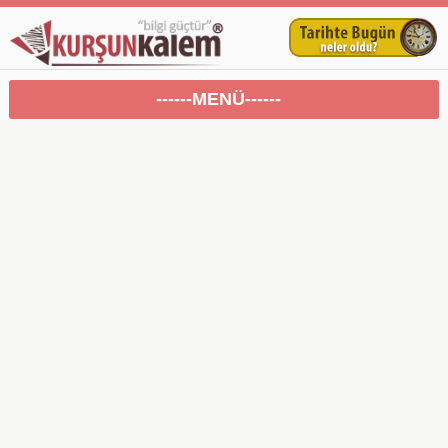
------MENÜ------