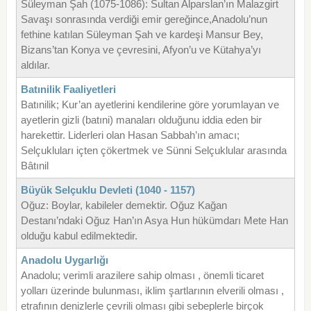
Süleyman Şah (1075-1086): Sultan Alparslan’ın Malazgirt
Savaşı sonrasında verdiği emir gereğince,Anadolu’nun
fethine katılan Süleyman Şah ve kardeşi Mansur Bey,
Bizans’tan Konya ve çevresini, Afyon’u ve Kütahya’yı
aldılar.
Batınilik Faaliyetleri
Batınilik; Kur’an ayetlerini kendilerine göre yorumlayan ve
ayetlerin gizli (batıni) manaları olduğunu iddia eden bir
harekettir. Liderleri olan Hasan Sabbah’ın amacı;
Selçukluları içten çökertmek ve Sünni Selçuklular arasında
Bâtınil
Büyük Selçuklu Devleti (1040 - 1157)
Oğuz: Boylar, kabileler demektir. Oğuz Kağan
Destanı’ndaki Oğuz Han’ın Asya Hun hükümdarı Mete Han
olduğu kabul edilmektedir.
Anadolu Uygarlığı
Anadolu; verimli arazilere sahip olması , önemli ticaret
yolları üzerinde bulunması, iklim şartlarının elverili olması ,
etrafının denizlerle çevrili olması gibi sebeplerle birçok