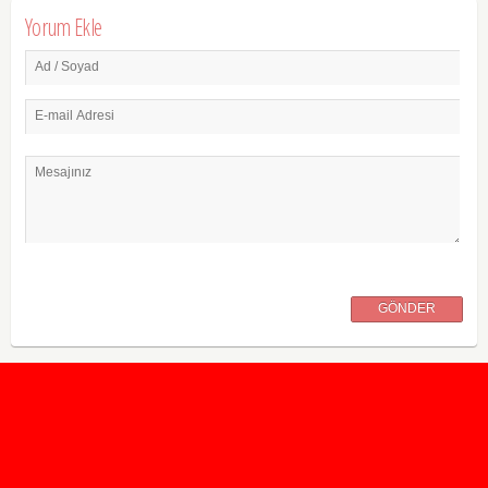
Yorum Ekle
Ad / Soyad
E-mail Adresi
Mesajınız
GÖNDER
2020 Taban ve Tavan Puanları
2019 Taban ve Tavan Puanları
Yüzlerce İngilizce Online Test