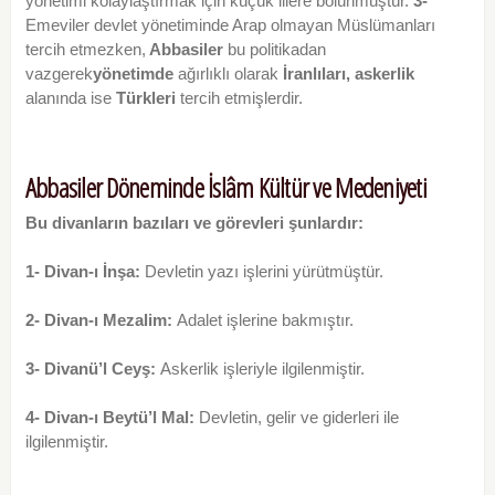
yönetimi kolaylaştırmak için küçük illere bölünmüştür.
3-
Emeviler devlet yönetiminde Arap olmayan Müslümanları
tercih etmezken,
Abbasiler
bu politikadan
vazgerek
yönetimde
ağırlıklı olarak
İranlıları,
askerlik
alanında ise
Türkleri
tercih etmişlerdir.
Abbasiler Döneminde İslâm Kültür ve Medeniyeti
Bu divanların bazıları ve görevleri şunlardır:
1- Divan-ı İnşa:
Devletin yazı işlerini yürütmüştür.
2- Divan-ı Mezalim:
Adalet işlerine bakmıştır.
3- Divanü’l Ceyş:
Askerlik işleriyle ilgilenmiştir.
4- Divan-ı Beytü’l Mal:
Devletin, gelir ve giderleri ile
ilgilenmiştir.