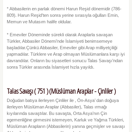
* Abbasilerin en parlak dönemi Harun Reşid dönemidir (786-
809). Harun Reşid’ten sonra yerine sırasıyla oğulları Emin,
Memun ve Mutasım halife oldular.
* Emeviler Döneminde sürekli olarak Araplarla savaşan
Türkler, Abbasiler Dönemi’nde İslamiyeti benimsemeye
başladılar.Çünkü Abbasiler, Emeviler gibi Arap milliyetçiliği
yapmadılar. Türklere ve Arap olmayan Müslümanlara karşı iyi
davrandılar. Onların bu siyasetleri sonucu Talas Savaşı’ndan
sonra Türkler arasında İslamiyet hızla yayıldı.
Talas Savaşı ( 751 ) (Müslüman Araplar - Çinliler )
Doğudan batıya ilerleyen Çinliler ile , Ön-Asya’ dan doğuya
ilerleyen Müslüman Araplar (Abbasiler), Talas ırmağı
kıyılarında savaştılar. Bu savaşta, Orta Asya’nın Çin
egemenliğine girmesini istemeyen, Karluk ve Yağma Türkleri,
Müslüman Arapların (Abbasilerin) yanına geçmişler ve savaşı