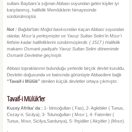
sultanı Baybars’a sığınan Abbasi soyundan gelen kişiler iyi
karşılanmış, halifelik Memlüklerin himayesinde
sürdürülmüştür.
Not :
Bağdat’taki Moğol baskısından kaçan Abbasi soyundan
olanlar, Mısır’a yerleşmişler ve Yavuz Sultan Selim’in Mısır’ı
fethine kadar halifeliklerini
sürdürmüşlerdir. ( 1517 ) Halifelik
makamı Osmanlı padişahı Yavuz Sultan Selim döneminde
Osmanlı Devletine geçmiştir.
Abbasi topraklarının bulunduğu yerlerde birçok devlet kuruldu.
Devletin doğusunda ve batısında görünüşte Abbasilere bağlı
“Tavaif-i
Mülük”
denilen küçük devletler ortaya çıkmıştır.
Tavaif-i Mülük’ler
Kuzey Afrika’ da :
1- İdrisoğulları ( Fas), 2- Aglebiler ( Tunus,
Cezay-ir, Sicilya), 3- Tolunoğulları ( Mısır ), 4- Fatımiler (
Tunus, Mısır, Sicilya,Sardunya), 5- İhşidiler ( Akşitler ) (Mısır).