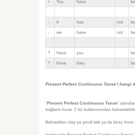
+
You
have
b
-
It
has
not
b
-
we
have
not
b
?
Have
you
b
?
Have
they
b
Present Perfect Continuous Tense’i hangi d
"
Present Perfect Continuous Tense
" adından
bağlantı kurar. 2 tür kullanımından bahsedebilir
Bahsedilen olay ya şimdi bitti ya da biraz önce
İngilizcede Present Perfect Continuous Tense’