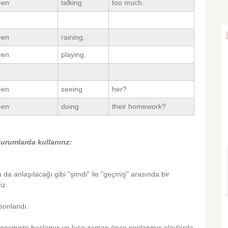
een
talking
too much.
een
raining.
een
playing.
een
seeing
her?
een
doing
their homework?
urumlarda kullanırız:
 da anlaşılacağı gibi "şimdi" ile "geçmiş" arasında bir
iz.
 sonlandı:
i geçmişte başlamış ve kısa zaman önce sonlanmış olaylarda