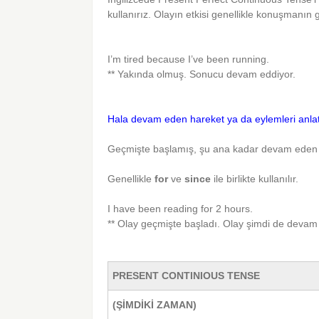
kullanırız. Olayın etkisi genellikle konuşmanın 
I’m tired because I’ve been running.
** Yakında olmuş. Sonucu devam eddiyor.
Hala devam eden hareket ya da eylemleri anlatma
Geçmişte başlamış, şu ana kadar devam eden e
Genellikle
for
ve
since
ile birlikte kullanılır.
I have been reading for 2 hours.
** Olay geçmişte başladı. Olay şimdi de devam 
PRESENT CONTINIOUS TENSE
(ŞİMDİKİ ZAMAN)