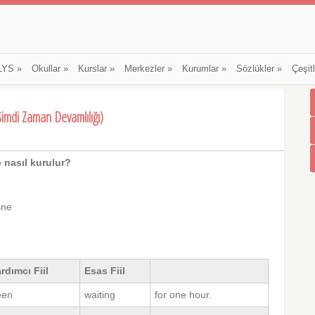
LYS
»
Okullar
»
Kurslar
»
Merkezler
»
Kurumlar
»
Sözlükler
»
Çeşit
imdi Zaman Devamlılığı)
 nasıl kurulur?
sne
rdımcı Fiil
Esas Fiil
een
waiting
for one hour.