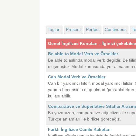
Taglar:
Present
Perfect
Continuous
T
Genel İngilizce Konuları - İlginizi çekebile
Be able to Modal Verb ve Örnekler
Be able to aslında modal verb değildir. Be fiil
oluşmuştur. Modal konusunda yer almasının ne
Can Modal Verb ve Örnekler
Can bir yardımcı fiildir, modal yardımcı fiilidi
yapma becerisinin olup olmadığını anlatırken ku
kullanılabilir.
Comparative ve Superlative Sıfatlar Arasın
Bu yazımızda, comparative adjectives ile super
Türkçe anlamları ile birlikte göreceğiz.
Farklı İngilizce Cümle Kalıpları
İngilizce cümle yapısı içerisinde farklı bazı ya