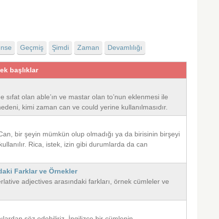
ense
Geçmiş
Şimdi
Zaman
Devamlılığı
cek başlıklar
ine sıfat olan able’ın ve mastar olan to’nun eklenmesi ile
deni, kimi zaman can ve could yerine kullanılmasıdır.
r. Can, bir şeyin mümkün olup olmadığı ya da birisinin birşeyi
llanılır. Rica, istek, izin gibi durumlarda da can
daki Farklar ve Örnekler
lative adjectives arasındaki farkları, örnek cümleler ve
pılardan söz edebiliriz. İngilizce bir cümlenin