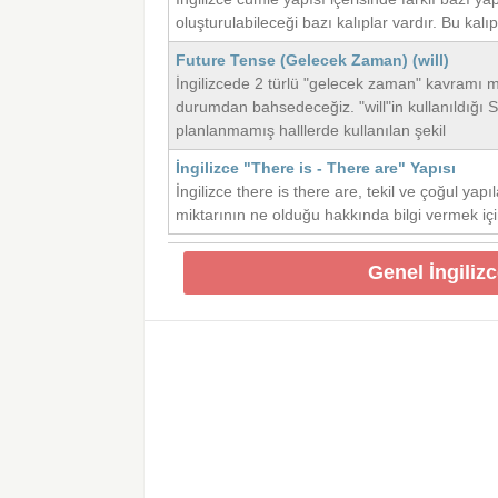
oluşturulabileceği bazı kalıplar vardır. Bu kalı
Future Tense (Gelecek Zaman) (will)
İngilizcede 2 türlü "gelecek zaman" kavramı mev
durumdan bahsedeceğiz. "will"in kullanıldığı
planlanmamış halllerde kullanılan şekil
İngilizce "There is - There are" Yapısı
İngilizce there is there are, tekil ve çoğul yapıl
miktarının ne olduğu hakkında bilgi vermek için
Genel İngiliz