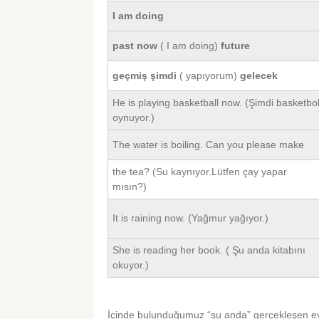
I am doing
past now
( I am doing)
future
geçmiş şimdi
( yapıyorum)
gelecek
He is playing basketball now. (Şimdi basketbo
oynuyor.)
The water is boiling. Can you please make
the tea? (Su kaynıyor.Lütfen çay yapar
mısın?)
It is raining now. (Yağmur yağıyor.)
She is reading her book. ( Şu anda kitabını
okuyor.)
İçinde bulunduğumuz “şu anda” gerçekleşen eyl