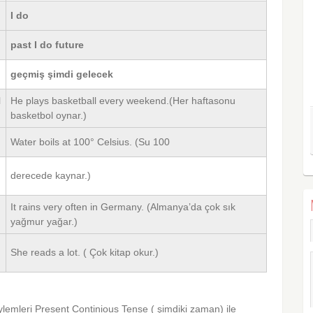
I do
past I do future
geçmiş şimdi gelecek
l
He plays basketball every weekend.(Her haftasonu
basketbol oynar.)
Water boils at 100° Celsius. (Su 100
derecede kaynar.)
It rains very often in Germany. (Almanya’da çok sık
yağmur yağar.)
She reads a lot. ( Çok kitap okur.)
emleri Present Continious Tense ( şimdiki zaman) ile