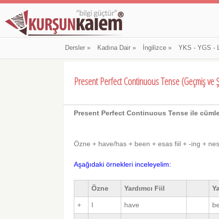
Dersler
»
Kadına Dair
»
İngilizce
»
YKS - YGS - 
Present Perfect Continuous Tense (Geçmiş ve Ş
Present Perfect Continuous Tense ile cümle
Özne + have/has + been + esas fiil + -ing + ne
Aşağıdaki örnekleri inceleyelim:
Özne
Yardımcı Fiil
Ya
+
I
have
b