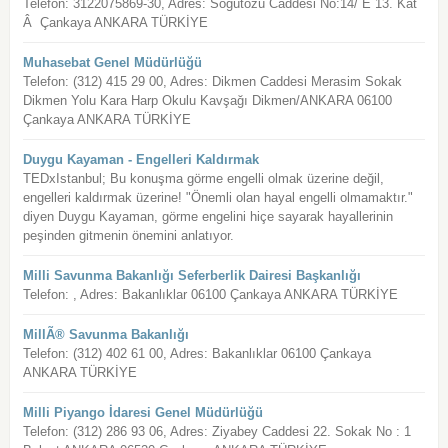
Telefon: 3122075869-30, Adres: Söğütözü Caddesi No:14/ E 13. Kat
Â Çankaya ANKARA TÜRKİYE
Muhasebat Genel Müdürlüğü
Telefon: (312) 415 29 00, Adres: Dikmen Caddesi Merasim Sokak
Dikmen Yolu Kara Harp Okulu Kavşağı Dikmen/ANKARA 06100
Çankaya ANKARA TÜRKİYE
Duygu Kayaman - Engelleri Kaldırmak
TEDxIstanbul; Bu konuşma görme engelli olmak üzerine değil,
engelleri kaldırmak üzerine! "Önemli olan hayal engelli olmamaktır."
diyen Duygu Kayaman, görme engelini hiçe sayarak hayallerinin
peşinden gitmenin önemini anlatıyor.
Milli Savunma Bakanlığı Seferberlik Dairesi Başkanlığı
Telefon: , Adres: Bakanlıklar 06100 Çankaya ANKARA TÜRKİYE
MillÃ® Savunma Bakanlığı
Telefon: (312) 402 61 00, Adres: Bakanlıklar 06100 Çankaya
ANKARA TÜRKİYE
Milli Piyango İdaresi Genel Müdürlüğü
Telefon: (312) 286 93 06, Adres: Ziyabey Caddesi 22. Sokak No : 1