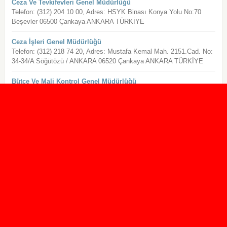
Ceza Ve Tevkifevleri Genel Müdürlüğü
Telefon: (312) 204 10 00, Adres: HSYK Binası Konya Yolu No:70
Beşevler 06500 Çankaya ANKARA TÜRKİYE
Ceza İşleri Genel Müdürlüğü
Telefon: (312) 218 74 20, Adres: Mustafa Kemal Mah. 2151.Cad. No:
34-34/A Söğütözü / ANKARA 06520 Çankaya ANKARA TÜRKİYE
Bütçe Ve Mali Kontrol Genel Müdürlüğü
Telefon: , Adres: Dikmen cad. No : 2 Dikmen 06450 Çankaya
ANKARA TÜRKİYE
Boru Hatları İle Petrol Taşıma A. Ş. Genel Müdürlüğü
Telefon: (312) 297 20 00, Adres: Bilkent Plaza A - II Blok Bilkent
ANKARA 06800 Çankaya ANKARA TÜRKİYE
Bilim, Sanayi Ve Teknoloji Bakanlığı
Telefon: (312) 201 50 00, Adres: Mustafa Kemal Mahallesi
Dumlupınar Bulvarı (Eskişehir Yolu 7.Km) 2151.Cadde No:154
Çankaya /ANKARA 06510 TÜRKİYE
Başbakanlık İdareyi Geliştirme Başkanlığı
Telefon: (312) 413 70 00, Adres: Başbakanlık Merkez Bina B Blok