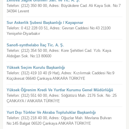
Zentiva Sağlık Ürünleri San. Ve Tic. A. Ş.
Telefon: (212) 350 80 00, Adres: Büyükdere Cad. Ali Kaya Sok. No:7
34394 Levent
Sur Askerlik Şubesi Başkanlığı / Kayapınar
Telefon: 0 412 228 03 51, Adres: Gevran Caddesi No:43 21100
Yenişehir-Diyarbakır
Sanofi-synthelabo İlaç Tic. A. Ş.
Telefon: (212) 354 50 00, Adres: Kore Şehitleri Cad. Yzb. Kaya
Aldoğan Sok. No:13 80600
Yüksek Seçim Kurulu Başkanlığı
Telefon: (312) 419 10 40 (9 Hat), Adres: Kızılırmak Caddesi No:9
Küçükesat 06640 Çankaya ANKARA TÜRKİYE
Yüksek Öğrenim Kredi Ve Yurtlar Kurumu Genel Müdürlüğü
Telefon: (312) 551 60 00, Adres: Söğütözü Mah. 2176 Sok. No :25
ÇANKAYA / ANKARA TÜRKİYE
Yurt Dışı Türkler Ve Akraba Topluluklar Başkanlığı
Telefon: (312) 218 40 00, Adres: Oğuzlar Mah. Mevlana Bulvarı
No:145 Balgat 06520 Çankaya ANKARA TÜRKİYE