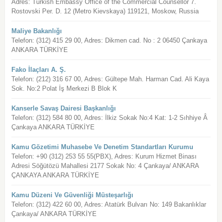
Adres: Turkish Embassy Office of the Commercial Counsellor 7.
Rostovski Per. D. 12 (Metro Kievskaya) 119121, Moskow, Russia
Maliye Bakanlığı
Telefon: (312) 415 29 00, Adres: Dikmen cad. No : 2 06450 Çankaya
ANKARA TÜRKİYE
Fako İlaçları A. Ş.
Telefon: (212) 316 67 00, Adres: Gültepe Mah. Harman Cad. Ali Kaya
Sok. No:2 Polat İş Merkezi B Blok K
Kanserle Savaş Dairesi Başkanlığı
Telefon: (312) 584 80 00, Adres: İlkiz Sokak No:4 Kat: 1-2 Sıhhiye Â
Çankaya ANKARA TÜRKİYE
Kamu Gözetimi Muhasebe Ve Denetim Standartları Kurumu
Telefon: +90 (312) 253 55 55(PBX), Adres: Kurum Hizmet Binası
Adresi Söğütözü Mahallesi 2177 Sokak No: 4 Çankaya/ ANKARA
ÇANKAYA ANKARA TÜRKİYE
Kamu Düzeni Ve Güvenliği Müsteşarlığı
Telefon: (312) 422 60 00, Adres: Atatürk Bulvarı No: 149 Bakanlıklar
Çankaya/ ANKARA TÜRKİYE