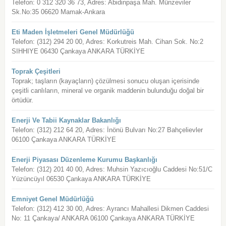
Telefon: 0 312 320 36 73, Adres: Abidinpaşa Mah. Münzeviler
Sk.No:35 06620 Mamak-Ankara
Eti Maden İşletmeleri Genel Müdürlüğü
Telefon: (312) 294 20 00, Adres: Korkutreis Mah. Cihan Sok. No:2
SIHHIYE 06430 Çankaya ANKARA TÜRKİYE
Toprak Çeşitleri
Toprak; taşların (kayaçların) çözülmesi sonucu oluşan içerisinde
çeşitli canlıların, mineral ve organik maddenin bulunduğu doğal bir
örtüdür.
Enerji Ve Tabii Kaynaklar Bakanlığı
Telefon: (312) 212 64 20, Adres: İnönü Bulvarı No:27 Bahçelievler
06100 Çankaya ANKARA TÜRKİYE
Enerji Piyasası Düzenleme Kurumu Başkanlığı
Telefon: (312) 201 40 00, Adres: Muhsin Yazıcıoğlu Caddesi No:51/C
Yüzüncüyıl 06530 Çankaya ANKARA TÜRKİYE
Emniyet Genel Müdürlüğü
Telefon: (312) 412 30 00, Adres: Ayrancı Mahallesi Dikmen Caddesi
No: 11 Çankaya/ ANKARA 06100 Çankaya ANKARA TÜRKİYE