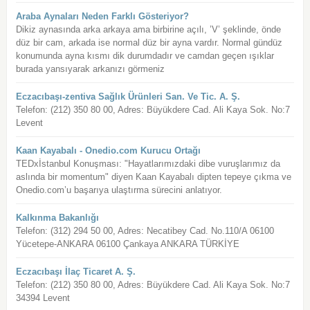
Araba Aynaları Neden Farklı Gösteriyor?
Dikiz aynasında arka arkaya ama birbirine açılı, ’V’ şeklinde, önde
düz bir cam, arkada ise normal düz bir ayna vardır. Normal gündüz
konumunda ayna kısmı dik durumdadır ve camdan geçen ışıklar
burada yansıyarak arkanızı görmeniz
Eczacıbaşı-zentiva Sağlık Ürünleri San. Ve Tic. A. Ş.
Telefon: (212) 350 80 00, Adres: Büyükdere Cad. Ali Kaya Sok. No:7
Levent
Kaan Kayabalı - Onedio.com Kurucu Ortağı
TEDxİstanbul Konuşması: "Hayatlarımızdaki dibe vuruşlarımız da
aslında bir momentum" diyen Kaan Kayabalı dipten tepeye çıkma ve
Onedio.com’u başarıya ulaştırma sürecini anlatıyor.
Kalkınma Bakanlığı
Telefon: (312) 294 50 00, Adres: Necatibey Cad. No.110/A 06100
Yücetepe-ANKARA 06100 Çankaya ANKARA TÜRKİYE
Eczacıbaşı İlaç Ticaret A. Ş.
Telefon: (212) 350 80 00, Adres: Büyükdere Cad. Ali Kaya Sok. No:7
34394 Levent