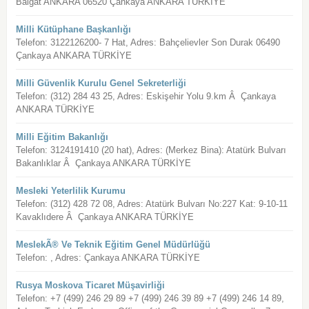
Balgat ANKARA 06520 Çankaya ANKARA TÜRKİYE
Milli Kütüphane Başkanlığı
Telefon: 3122126200- 7 Hat, Adres: Bahçelievler Son Durak 06490
Çankaya ANKARA TÜRKİYE
Milli Güvenlik Kurulu Genel Sekreterliği
Telefon: (312) 284 43 25, Adres: Eskişehir Yolu 9.km Â Çankaya
ANKARA TÜRKİYE
Milli Eğitim Bakanlığı
Telefon: 3124191410 (20 hat), Adres: (Merkez Bina): Atatürk Bulvarı
Bakanlıklar Â Çankaya ANKARA TÜRKİYE
Mesleki Yeterlilik Kurumu
Telefon: (312) 428 72 08, Adres: Atatürk Bulvarı No:227 Kat: 9-10-11
Kavaklıdere Â Çankaya ANKARA TÜRKİYE
MeslekÃ® Ve Teknik Eğitim Genel Müdürlüğü
Telefon: , Adres: Çankaya ANKARA TÜRKİYE
Rusya Moskova Ticaret Müşavirliği
Telefon: +7 (499) 246 29 89 +7 (499) 246 39 89 +7 (499) 246 14 89,