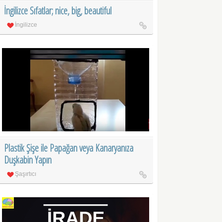
İngilizce Sıfatlar; nice, big, beautiful
İngilizce
Plastik Şişe ile Papağan veya Kanaryanıza
Duşkabin Yapın
Şaşırtıcı