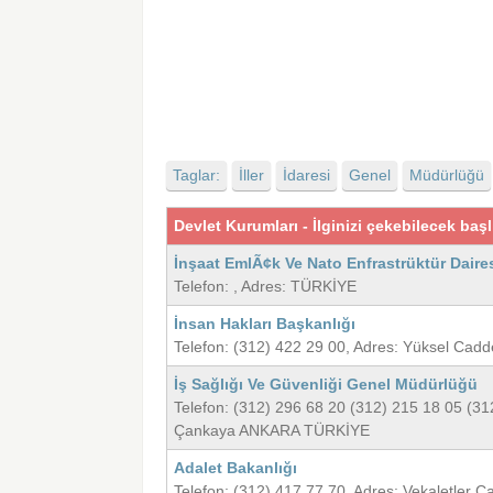
Taglar:
İller
İdaresi
Genel
Müdürlüğü
Devlet Kurumları - İlginizi çekebilecek başl
İnşaat EmlÃ¢k Ve Nato Enfrastrüktür Daire
Telefon: , Adres: TÜRKİYE
İnsan Hakları Başkanlığı
Telefon: (312) 422 29 00, Adres: Yüksel Ca
İş Sağlığı Ve Güvenliği Genel Müdürlüğü
Telefon: (312) 296 68 20 (312) 215 18 05 (3
Çankaya ANKARA TÜRKİYE
Adalet Bakanlığı
Telefon: (312) 417 77 70, Adres: Vekaletle