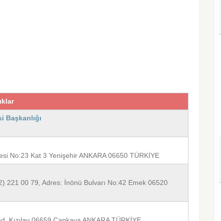
ıklar
si Başkanlığı
ddesi No:23 Kat 3 Yenişehir ANKARA 06650 TÜRKİYE
12) 221 00 79, Adres: İnönü Bulvarı No:42 Emek 06520
r Cad. Kızılay 06659 Çankaya ANKARA TÜRKİYE