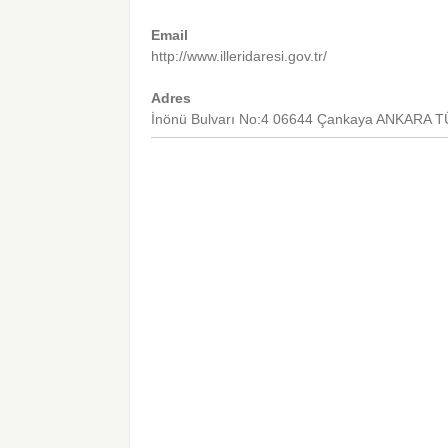
Email
http://www.illeridaresi.gov.tr/
Adres
İnönü Bulvarı No:4 06644 Çankaya ANKARA 