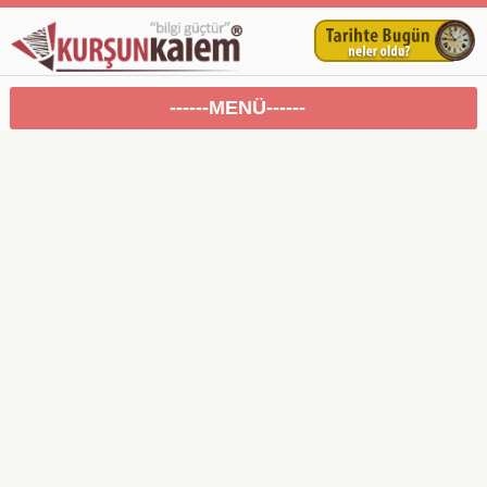
------MENÜ------