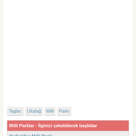
Taglar:
Uludağ
Milli
Parkı
Milli Parklar - İlginizi çekebilecek başlıklar