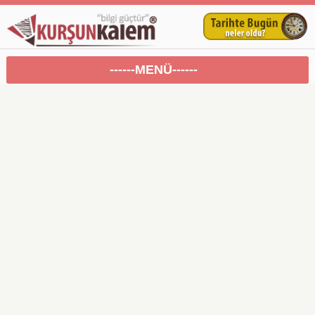
------MENÜ------