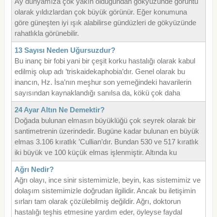
Ay dünyamıza çok yakın olduğundan gökyüzünde görüntü
olarak yıldızlardan çok büyük görünür. Eğer konumuna
göre güneşten iyi ışık alabilirse gündüzleri de gökyüzünde
rahatlıkla görünebilir.
13 Sayısı Neden Uğursuzdur?
Bu inanç bir fobi yani bir çeşit korku hastalığı olarak kabul
edilmiş olup adı ’triskaidekaphobia’dır. Genel olarak bu
inancın, Hz. İsa’nın meşhur son yemeğindeki havarilerin
sayısından kaynaklandığı sanılsa da, kökü çok daha
24 Ayar Altın Ne Demektir?
Doğada bulunan elmasın büyüklüğü çok seyrek olarak bir
santimetrenin üzerindedir. Bugüne kadar bulunan en büyük
elmas 3.106 kıratlık ’Cullian’dır. Bundan 530 ve 517 kıratlık
iki büyük ve 100 küçük elmas işlenmiştir. Altında ku
Ağrı Nedir?
Ağrı olayı, ince sinir sistemimizle, beyin, kas sistemimiz ve
dolaşım sistemimizle doğrudan ilgilidir. Ancak bu iletişimin
sırları tam olarak çözülebilmiş değildir. Ağrı, doktorun
hastalığı teşhis etmesine yardım eder, öyleyse faydal