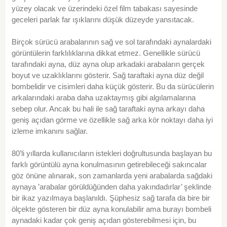
yüzey olacak ve üzerindeki özel film tabakası sayesinde
geceleri parlak far ışıklarını düşük düzeyde yansıtacak.
Birçok sürücü arabalarının sağ ve sol tarafındaki aynalardaki
görüntülerin farklılıklarına dikkat etmez. Genellikle sürücü
tarafındaki ayna, düz ayna olup arkadaki arabaların gerçek
boyut ve uzaklıklarını gösterir. Sağ taraftaki ayna düz değil
bombelidir ve cisimleri daha küçük gösterir. Bu da sürücülerin
arkalarındaki araba daha uzaktaymış gibi algılamalarına
sebep olur. Ancak bu hali ile sağ taraftaki ayna arkayı daha
geniş açıdan görme ve özellikle sağ arka kör noktayı daha iyi
izleme imkanını sağlar.
80’li yıllarda kullanıcıların istekleri doğrultusunda başlayan bu
farklı görüntülü ayna konulmasının getirebileceği sakıncalar
göz önüne alınarak, son zamanlarda yeni arabalarda sağdaki
aynaya ’arabalar görüldüğünden daha yakındadırlar’ şeklinde
bir ikaz yazılmaya başlanıldı. Şüphesiz sağ tarafa da bire bir
ölçekte gösteren bir düz ayna konulabilir ama burayı bombeli
aynadaki kadar çok geniş açıdan gösterebilmesi için, bu