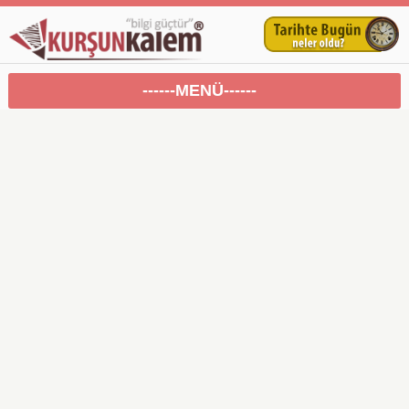
------MENÜ------