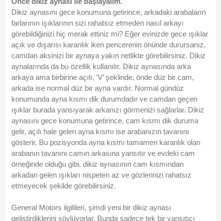
Önce dikiz aynası ile başlayalım.
Dikiz aynasını gece konumuna getirince, arkadaki arabaların
farlarının ışıklarının sizi rahatsız etmeden nasıl arkayı
görebildiğinizi hiç merak ettiniz mi? Eğer evinizde gece ışıklar
açık ve dışarısı karanlık iken pencerenin önünde durursanız,
camdan aksinizi bir aynaya yakın netlikte görebilirsiniz. Dikiz
aynalarında da bu özellik kullanılır. Dikiz aynasında arka
arkaya ama birbirine açılı, ’V’ şeklinde, önde düz bir cam,
arkada ise normal düz bir ayna vardır. Normal gündüz
konumunda ayna kısmı dik durumdadır ve camdan geçen
ışıklar burada yansıyarak arkanızı görmenizi sağlarlar. Dikiz
aynasını gece konumuna getirince, cam kısmı dik duruma
gelir, açılı hale gelen ayna kısmı ise arabanızın tavanını
gösterir. Bu pozisyonda ayna kısmı tamamen karanlık olan
arabanın tavanını camın arkasına yansıtır ve evdeki cam
örneğinde olduğu gibi, dikiz aynasının cam kısmından
arkadan gelen ışıkları nispeten az ve gözlerinizi rahatsız
etmeyecek şekilde görebilirsiniz.
General Motors ilgilileri, şimdi yeni bir dikiz aynası
geliştirdiklerini söylüyorlar. Bunda sadece tek bir yansıtıcı