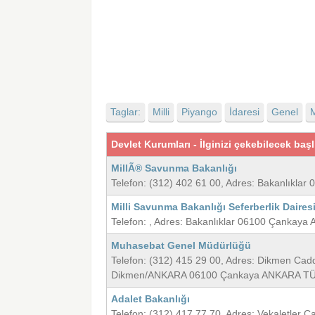
Taglar:
Milli
Piyango
İdaresi
Genel
Devlet Kurumları - İlginizi çekebilecek başl
MillÃ® Savunma Bakanlığı
Telefon: (312) 402 61 00, Adres: Bakanlık
Milli Savunma Bakanlığı Seferberlik Daires
Telefon: , Adres: Bakanlıklar 06100 Çanka
Muhasebat Genel Müdürlüğü
Telefon: (312) 415 29 00, Adres: Dikmen Ca
Dikmen/ANKARA 06100 Çankaya ANKARA T
Adalet Bakanlığı
Telefon: (312) 417 77 70, Adres: Vekaletle