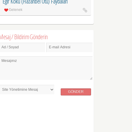
Eğir Kökü (Hazanbel Otu) Faydaları
Gelenek
Mesaj / Bildirim Gönderin
Ad / Soyad
E-mail Adresi
Mesajınız
GÖNDER