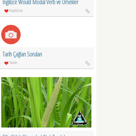
İngilizce Would Modal Verb ve Örnekler
İngilizce
Tarih Çağları Soruları
Tarih