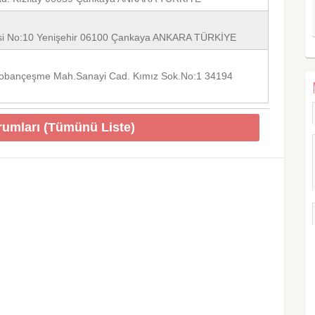
desi No:10 Yenişehir 06100 Çankaya ANKARA TÜRKİYE
 Çobançeşme Mah.Sanayi Cad. Kımız Sok.No:1 34194
rumları (Tümünü Liste)