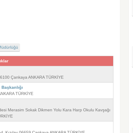
Müdürlüğü
ıklar
lar 06100 Çankaya ANKARA TÜRKİYE
i Başkanlığı
ya ANKARA TÜRKİYE
ddesi Merasim Sokak Dikmen Yolu Kara Harp Okulu Kavşağı
ÜRKİYE
r Cad. Kızılay 06659 Çankaya ANKARA TÜRKİYE