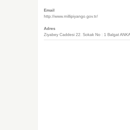
Email
http://www.millipiyango.gov.tr/
Adres
Ziyabey Caddesi 22. Sokak No : 1 Balgat 