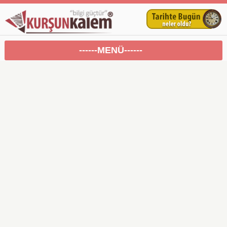
------MENÜ------