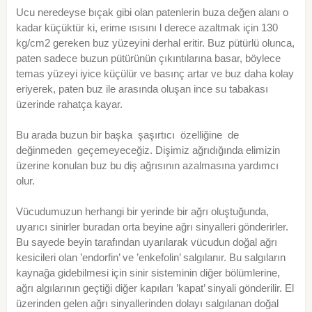
Ucu neredeyse bıçak gibi olan patenlerin buza değen alanı o
kadar küçüktür ki, erime ısısını l derece azaltmak için 130
kg/cm2 gereken buz yüzeyini derhal eritir. Buz pütürlü olunca,
paten sadece buzun pütürünün çıkıntılarına basar, böylece
temas yüzeyi iyice küçülür ve basınç artar ve buz daha kolay
eriyerek, paten buz ile arasında oluşan ince su tabakası
üzerinde rahatça kayar.
Bu arada buzun bir başka şaşırtıcı özelliğine de
değinmeden geçemeyeceğiz. Dişimiz ağrıdığında elimizin
üzerine konulan buz bu diş ağrısının azalmasına yardımcı
olur.
Vücudumuzun herhangi bir yerinde bir ağrı oluştuğunda,
uyarıcı sinirler buradan orta beyine ağrı sinyalleri gönderirler.
Bu sayede beyin tarafından uyarılarak vücudun doğal ağrı
kesicileri olan ’endorfin’ ve ’enkefolin’ salgılanır. Bu salgıların
kaynağa gidebilmesi için sinir sisteminin diğer bölümlerine,
ağrı algılarının geçtiği diğer kapıları ’kapat’ sinyali gönderilir. El
üzerinden gelen ağrı sinyallerinden dolayı salgılanan doğal