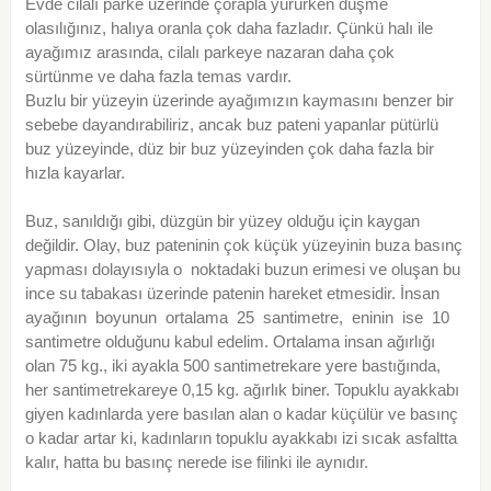
Evde cilalı parke üzerinde çorapla yürürken düşme
olasılığınız, halıya oranla çok daha fazladır. Çünkü halı ile
ayağımız arasında, cilalı parkeye nazaran daha çok
sürtünme ve daha fazla temas vardır.
Buzlu bir yüzeyin üzerinde ayağımızın kaymasını benzer bir
sebebe dayandırabiliriz, ancak buz pateni yapanlar pütürlü
buz yüzeyinde, düz bir buz yüzeyinden çok daha fazla bir
hızla kayarlar.
Buz, sanıldığı gibi, düzgün bir yüzey olduğu için kaygan
değildir. Olay, buz pateninin çok küçük yüzeyinin buza basınç
yapması dolayısıyla o noktadaki buzun erimesi ve oluşan bu
ince su tabakası üzerinde patenin hareket etmesidir. İnsan
ayağının boyunun ortalama 25 santimetre, eninin ise 10
santimetre olduğunu kabul edelim. Ortalama insan ağırlığı
olan 75 kg., iki ayakla 500 santimetrekare yere bastığında,
her santimetrekareye 0,15 kg. ağırlık biner. Topuklu ayakkabı
giyen kadınlarda yere basılan alan o kadar küçülür ve basınç
o kadar artar ki, kadınların topuklu ayakkabı izi sıcak asfaltta
kalır, hatta bu basınç nerede ise filinki ile aynıdır.