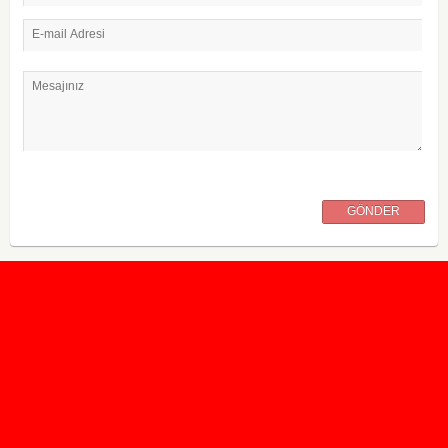
E-mail Adresi
Mesajınız
GÖNDER
2020 Taban ve Tavan Puanları
2019 Taban ve Tavan Puanları
Yüzlerce İngilizce Online Test
İletişim Formu