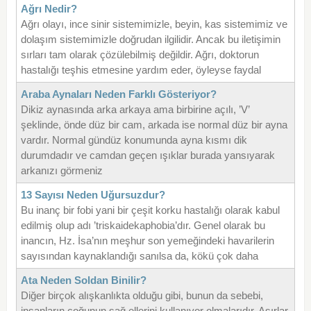
Ağrı Nedir?
Ağrı olayı, ince sinir sistemimizle, beyin, kas sistemimiz ve
dolaşım sistemimizle doğrudan ilgilidir. Ancak bu iletişimin
sırları tam olarak çözülebilmiş değildir. Ağrı, doktorun
hastalığı teşhis etmesine yardım eder, öyleyse faydal
Araba Aynaları Neden Farklı Gösteriyor?
Dikiz aynasında arka arkaya ama birbirine açılı, ’V’
şeklinde, önde düz bir cam, arkada ise normal düz bir ayna
vardır. Normal gündüz konumunda ayna kısmı dik
durumdadır ve camdan geçen ışıklar burada yansıyarak
arkanızı görmeniz
13 Sayısı Neden Uğursuzdur?
Bu inanç bir fobi yani bir çeşit korku hastalığı olarak kabul
edilmiş olup adı ’triskaidekaphobia’dır. Genel olarak bu
inancın, Hz. İsa’nın meşhur son yemeğindeki havarilerin
sayısından kaynaklandığı sanılsa da, kökü çok daha
Ata Neden Soldan Binilir?
Diğer birçok alışkanlıkta olduğu gibi, bunun da sebebi,
insanların çoğunun sağ ellerini kullanıyor olmalarıdır. Asırlar