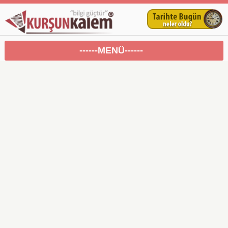
------MENÜ------