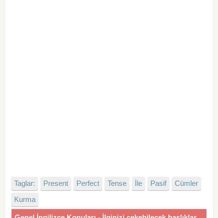
Taglar:
Present
Perfect
Tense
İle
Pasif
Cümler
Kurma
Genel İngilizce Konuları - İlginizi çekebilecek başlıklar