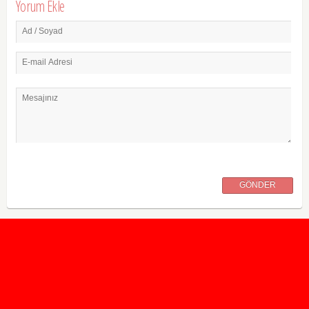
Yorum Ekle
Ad / Soyad
E-mail Adresi
Mesajınız
GÖNDER
2020 Taban ve Tavan Puanları
2019 Taban ve Tavan Puanları
Yüzlerce İngilizce Online Test