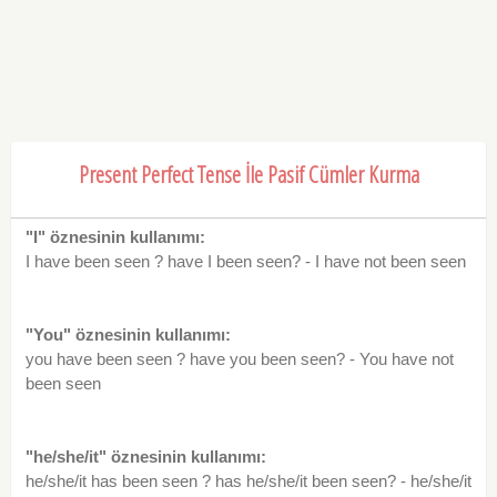
Present Perfect Tense İle Pasif Cümler Kurma
"I" öznesinin kullanımı:
I have been seen ? have I been seen? - I have not been seen
"You" öznesinin kullanımı:
you have been seen ? have you been seen? - You have not
been seen
"he/she/it" öznesinin kullanımı:
he/she/it has been seen ? has he/she/it been seen? - he/she/it