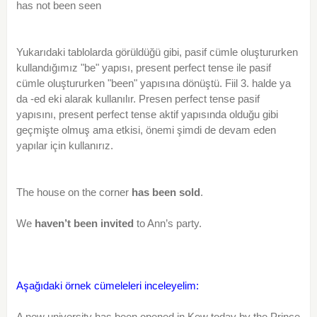
has not been seen
Yukarıdaki tablolarda görüldüğü gibi, pasif cümle oluştururken
kullandığımız "be" yapısı, present perfect tense ile pasif
cümle oluştururken "been" yapısına dönüştü. Fiil 3. halde ya
da -ed eki alarak kullanılır. Presen perfect tense pasif
yapısını, present perfect tense aktif yapısında olduğu gibi
geçmişte olmuş ama etkisi, önemi şimdi de devam eden
yapılar için kullanırız.
The house on the corner
has been sold
.
We
haven’t been invited
to Ann’s party.
Aşağıdaki örnek cümeleleri inceleyelim:
A new university has been opened in Kew today by the Prince