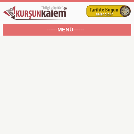
------MENÜ------