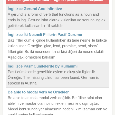
İngilizce Gerund And Infinitive
A gerund is a form of verb that functions as a noun and
ends in ing. Gerund isim olarak kullanilan ve sonuna ing eki
getirilerek kullanilan bir fiil seklidir.
İngilizce İki Nesneli Fiillerin Pasif Durumu
Bazı filler cümle içinde kullanılırken iki tane nesne ile birlikte
kullanılırlar. Örneğin: "give, lend, promise, send, show"
fiilleri gibi. Bu iki nesneden birisi kişi diğeri de nesne olabilir.
Aşağıdaki örneklere bakalım:
İngilizce Pasif Cümlelerde by Kullanımı
Pasif cümlelerde genellikle eylemin oluşuyla ilgilenilir.
Örneğin: The missing child has been found. German is
spoken in Austria.
Be able to Modal Verb ve Örnekler
Be able to aslında modal verb değildir. Be fiiline sıfat olan
able’ın ve mastar olan to’nun eklenmesi ile oluşmuştur.
Modal konusunda yer almasının nedeni, kimi zaman can ve
could yerine kullanılmasıdır.