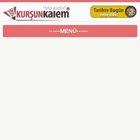
------MENÜ------