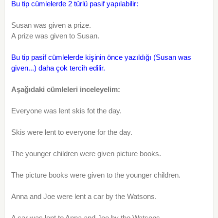
Bu tip cümlelerde 2 türlü pasif yapılabilir:
Susan was given a prize.
A prize was given to Susan.
Bu tip pasif cümlelerde kişinin önce yazıldığı (Susan was
given...) daha çok tercih edilir.
Aşağıdaki cümleleri inceleyelim:
Everyone was lent skis fot the day.
Skis were lent to everyone for the day.
The younger children were given picture books.
The picture books were given to the younger children.
Anna and Joe were lent a car by the Watsons.
A car was lent to Anna and Joe by the Watsons.