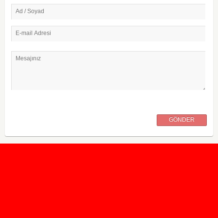
Ad / Soyad
E-mail Adresi
Mesajınız
GÖNDER
2020 Taban ve Tavan Puanları
2019 Taban ve Tavan Puanları
Yüzlerce İngilizce Online Test
İletişim Formu