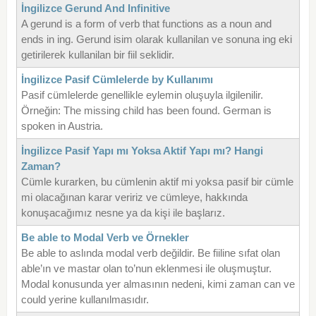
İngilizce Gerund And Infinitive
A gerund is a form of verb that functions as a noun and
ends in ing. Gerund isim olarak kullanilan ve sonuna ing eki
getirilerek kullanilan bir fiil seklidir.
İngilizce Pasif Cümlelerde by Kullanımı
Pasif cümlelerde genellikle eylemin oluşuyla ilgilenilir.
Örneğin: The missing child has been found. German is
spoken in Austria.
İngilizce Pasif Yapı mı Yoksa Aktif Yapı mı? Hangi
Zaman?
Cümle kurarken, bu cümlenin aktif mi yoksa pasif bir cümle
mi olacağınan karar veririz ve cümleye, hakkında
konuşacağımız nesne ya da kişi ile başlarız.
Be able to Modal Verb ve Örnekler
Be able to aslında modal verb değildir. Be fiiline sıfat olan
able’ın ve mastar olan to’nun eklenmesi ile oluşmuştur.
Modal konusunda yer almasının nedeni, kimi zaman can ve
could yerine kullanılmasıdır.