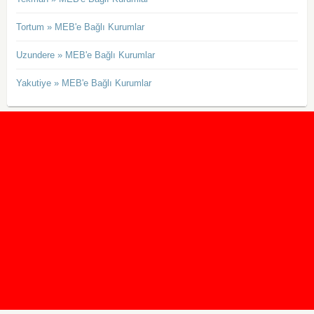
Tortum » MEB'e Bağlı Kurumlar
Uzundere » MEB'e Bağlı Kurumlar
Yakutiye » MEB'e Bağlı Kurumlar
2020 Taban ve Tavan Puanları
2019 Taban ve Tavan Puanları
Yüzlerce İngilizce Online Test
İletişim Formu