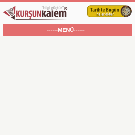
------MENÜ------