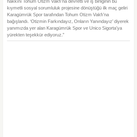
hakkını Tohum Otizm Vakfı’na devretti ve iş birliğinin bu
kıymetli sosyal sorumluluk projesine dönüştüğü ilk maç geliri
Karagümrük Spor tarafından Tohum Otizm Vakfı’na
bağışlandı. ‘Otizmin Farkındayız, Onların Yanındayız’ diyerek
yanımızda yer alan Karagümrük Spor ve Unico Sigorta’ya
yürekten teşekkür ediyoruz.”