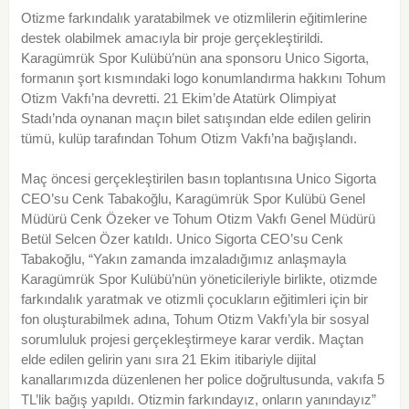
Otizme farkındalık yaratabilmek ve otizmlilerin eğitimlerine
destek olabilmek amacıyla bir proje gerçekleştirildi.
Karagümrük Spor Kulübü’nün ana sponsoru Unico Sigorta,
formanın şort kısmındaki logo konumlandırma hakkını Tohum
Otizm Vakfı’na devretti. 21 Ekim’de Atatürk Olimpiyat
Stadı’nda oynanan maçın bilet satışından elde edilen gelirin
tümü, kulüp tarafından Tohum Otizm Vakfı’na bağışlandı.
Maç öncesi gerçekleştirilen basın toplantısına Unico Sigorta
CEO’su Cenk Tabakoğlu, Karagümrük Spor Kulübü Genel
Müdürü Cenk Özeker ve Tohum Otizm Vakfı Genel Müdürü
Betül Selcen Özer katıldı. Unico Sigorta CEO’su Cenk
Tabakoğlu, “Yakın zamanda imzaladığımız anlaşmayla
Karagümrük Spor Kulübü’nün yöneticileriyle birlikte, otizmde
farkındalık yaratmak ve otizmli çocukların eğitimleri için bir
fon oluşturabilmek adına, Tohum Otizm Vakfı’yla bir sosyal
sorumluluk projesi gerçekleştirmeye karar verdik. Maçtan
elde edilen gelirin yanı sıra 21 Ekim itibariyle dijital
kanallarımızda düzenlenen her police doğrultusunda, vakıfa 5
TL’lik bağış yapıldı. Otizmin farkındayız, onların yanındayız”