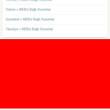
Tortum » MEB'e Bağlı Kurumlar
Uzundere » MEB'e Bağlı Kurumlar
Yakutiye » MEB'e Bağlı Kurumlar
2020 Taban ve Tavan Puanları
2019 Taban ve Tavan Puanları
Yüzlerce İngilizce Online Test
İletişim Formu