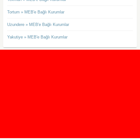
Tortum » MEB'e Bağlı Kurumlar
Uzundere » MEB'e Bağlı Kurumlar
Yakutiye » MEB'e Bağlı Kurumlar
2020 Taban ve Tavan Puanları
2019 Taban ve Tavan Puanları
Yüzlerce İngilizce Online Test
İletişim Formu