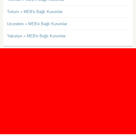
Tortum » MEB'e Bağlı Kurumlar
Uzundere » MEB'e Bağlı Kurumlar
Yakutiye » MEB'e Bağlı Kurumlar
2020 Taban ve Tavan Puanları
2019 Taban ve Tavan Puanları
Yüzlerce İngilizce Online Test
İletişim Formu