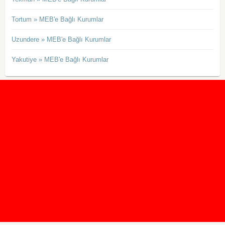
Tortum » MEB'e Bağlı Kurumlar
Uzundere » MEB'e Bağlı Kurumlar
Yakutiye » MEB'e Bağlı Kurumlar
2020 Taban ve Tavan Puanları
2019 Taban ve Tavan Puanları
Yüzlerce İngilizce Online Test
İletişim Formu