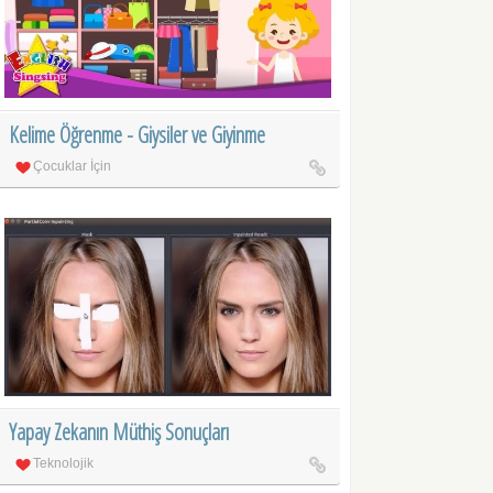
Kelime Öğrenme - Giysiler ve Giyinme
Çocuklar İçin
Yapay Zekanın Müthiş Sonuçları
Teknolojik