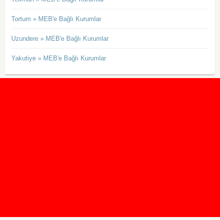
Tortum » MEB'e Bağlı Kurumlar
Uzundere » MEB'e Bağlı Kurumlar
Yakutiye » MEB'e Bağlı Kurumlar
2020 Taban ve Tavan Puanları
2019 Taban ve Tavan Puanları
Yüzlerce İngilizce Online Test
İletişim Formu