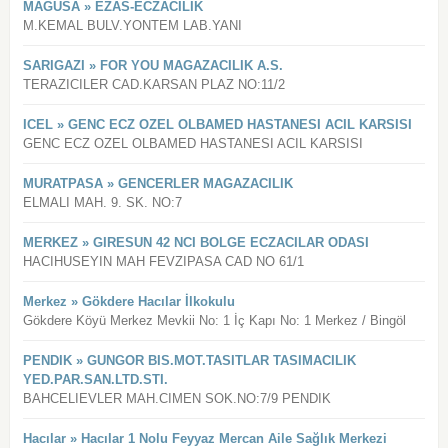
MAGUSA » EZAS-ECZACILIK
M.KEMAL BULV.YONTEM LAB.YANI
SARIGAZI » FOR YOU MAGAZACILIK A.S.
TERAZICILER CAD.KARSAN PLAZ NO:11/2
ICEL » GENC ECZ OZEL OLBAMED HASTANESI ACIL KARSISI
GENC ECZ OZEL OLBAMED HASTANESI ACIL KARSISI
MURATPASA » GENCERLER MAGAZACILIK
ELMALI MAH. 9. SK. NO:7
MERKEZ » GIRESUN 42 NCI BOLGE ECZACILAR ODASI
HACIHUSEYIN MAH FEVZIPASA CAD NO 61/1
Merkez » Gökdere Hacılar İlkokulu
Gökdere Köyü Merkez Mevkii No: 1 İç Kapı No: 1 Merkez / Bingöl
PENDIK » GUNGOR BIS.MOT.TASITLAR TASIMACILIK
YED.PAR.SAN.LTD.STI.
BAHCELIEVLER MAH.CIMEN SOK.NO:7/9 PENDIK
Hacılar » Hacılar 1 Nolu Feyyaz Mercan Aile Sağlık Merkezi