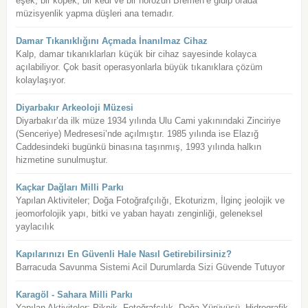
eşek, bir köpek, bir kedi ve bir horozun Bremen’e gidip orada
müzisyenlik yapma düşleri ana temadır.
Damar Tıkanıklığını Açmada İnanılmaz Cihaz
Kalp, damar tıkanıklarları küçük bir cihaz sayesinde kolayca
açılabiliyor. Çok basit operasyonlarla büyük tıkanıklara çözüm
kolaylaşıyor.
Diyarbakır Arkeoloji Müzesi
Diyarbakır’da ilk müze 1934 yılında Ulu Cami yakınındaki Zinciriye
(Senceriye) Medresesi’nde açılmıştır. 1985 yılında ise Elazığ
Caddesindeki bugünkü binasına taşınmış, 1993 yılında halkın
hizmetine sunulmuştur.
Kaçkar Dağları Milli Parkı
Yapılan Aktiviteler; Doğa Fotoğrafçılığı, Ekoturizm, İlginç jeolojik ve
jeomorfolojik yapı, bitki ve yaban hayatı zenginliği, geleneksel
yaylacılık
Kapılarınızı En Güvenli Hale Nasıl Getirebilirsiniz?
Barracuda Savunma Sistemi Acil Durumlarda Sizi Güvende Tutuyor
Karagöl - Sahara Milli Parkı
Yapılan Aktiviteler; Piknik, Fotoğrafçılık, Doğa Yürüyüşü, Hidrografik