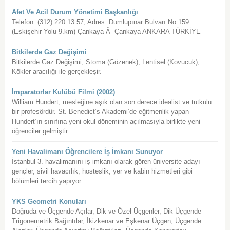
Afet Ve Acil Durum Yönetimi Başkanlığı
Telefon: (312) 220 13 57, Adres: Dumlupınar Bulvarı No:159
(Eskişehir Yolu 9.km) Çankaya Â Çankaya ANKARA TÜRKİYE
Bitkilerde Gaz Değişimi
Bitkilerde Gaz Değişimi; Stoma (Gözenek), Lentisel (Kovucuk),
Kökler aracılığı ile gerçekleşir.
İmparatorlar Kulübü Filmi (2002)
William Hundert, mesleğine aşık olan son derece idealist ve tutkulu
bir profesördür. St. Benedict’s Akademi’de eğitmenlik yapan
Hundert’ın sınıfına yeni okul döneminin açılmasıyla birlikte yeni
öğrenciler gelmiştir.
Yeni Havalimanı Öğrencilere İş İmkanı Sunuyor
İstanbul 3. havalimanını iş imkanı olarak gören üniversite adayı
gençler, sivil havacılık, hosteslik, yer ve kabin hizmetleri gibi
bölümleri tercih yapıyor.
YKS Geometri Konuları
Doğruda ve Üçgende Açılar, Dik ve Özel Üçgenler, Dik Üçgende
Trigonemetrik Bağıntılar, İkizkenar ve Eşkenar Üçgen, Üçgende