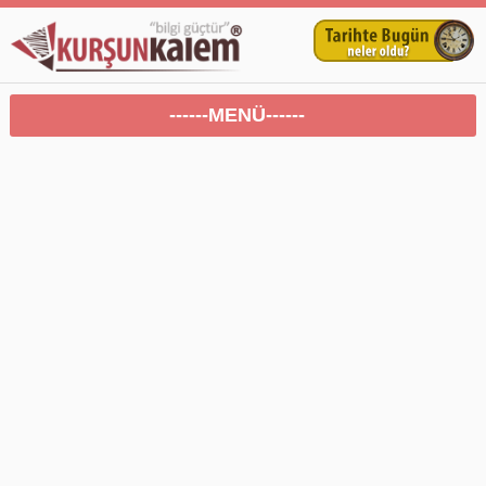
------MENÜ------