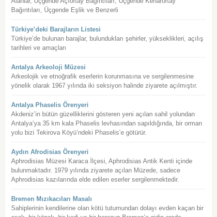
Alanlar, Üçgende Açıortay Bağıntıları, Üçgende Kenarortay
Bağıntıları, Üçgende Eşlik ve Benzerli
Türkiye’deki Barajların Listesi
Türkiye’de bulunan barajlar, bulundukları şehirler, yükseklikleri, açılış
tarihleri ve amaçları
Antalya Arkeoloji Müzesi
Arkeolojik ve etnoğrafik eserlerin korunmasına ve sergilenmesine
yönelik olarak 1967 yılında iki seksiyon halinde ziyarete açılmıştır.
Antalya Phaselis Örenyeri
Akdeniz’in bütün güzelliklerini gösteren yeni açılan sahil yolundan
Antalya’ya 35 km kala Phaselis levhasından sapıldığında, bir orman
yolu bizi Tekirova Köyü’ndeki Phaselis’e götürür.
Aydın Afrodisias Örenyeri
Aphrodisias Müzesi Karaca İlçesi, Aphrodisias Antik Kenti içinde
bulunmaktadır. 1979 yılında ziyarete açılan Müzede, sadece
Aphrodisias kazılarında elde edilen eserler sergilenmektedir.
Bremen Mızıkacıları Masalı
Sahiplerinin kendilerine olan kötü tutumundan dolayı evden kaçan bir