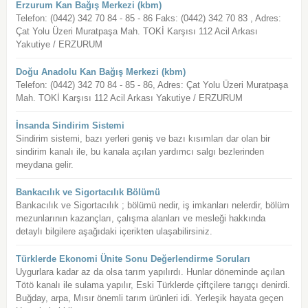
Erzurum Kan Bağış Merkezi (kbm)
Telefon: (0442) 342 70 84 - 85 - 86 Faks: (0442) 342 70 83 , Adres:
Çat Yolu Üzeri Muratpaşa Mah. TOKİ Karşısı 112 Acil Arkası
Yakutiye / ERZURUM
Doğu Anadolu Kan Bağış Merkezi (kbm)
Telefon: (0442) 342 70 84 - 85 - 86, Adres: Çat Yolu Üzeri Muratpaşa
Mah. TOKİ Karşısı 112 Acil Arkası Yakutiye / ERZURUM
İnsanda Sindirim Sistemi
Sindirim sistemi, bazı yerleri geniş ve bazı kısımları dar olan bir
sindirim kanalı ile, bu kanala açılan yardımcı salgı bezlerinden
meydana gelir.
Bankacılık ve Sigortacılık Bölümü
Bankacılık ve Sigortacılık ; bölümü nedir, iş imkanları nelerdir, bölüm
mezunlarının kazançları, çalışma alanları ve mesleği hakkında
detaylı bilgilere aşağıdaki içerikten ulaşabilirsiniz.
Türklerde Ekonomi Ünite Sonu Değerlendirme Soruları
Uygurlara kadar az da olsa tarım yapılırdı. Hunlar döneminde açılan
Tötö kanalı ile sulama yapılır, Eski Türklerde çiftçilere tarıgçı denirdi.
Buğday, arpa, Mısır önemli tarım ürünleri idi. Yerleşik hayata geçen