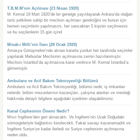
T.B.M.M’nin Açılması (23 Nisan 1920)
M. Kemal 19 Mart 1920’de bir genelge yayınlayarak Ankara’da olağan
üstü yetkilere sahip bir meclisin açılması gerektiğini ve bunun için
hemen seçimlerin yapılmasını, her sancaktan 5 kişinin seçilmesini
ve bu seçilenlerin 15 gün içind
Misak-ı Milli’nin İlanı (28 Ocak 1920)
Amasya Görüşmeleri’nde alınan kararla yurdun her tarafında seçimler
yapılarak Mebuslar Meclisinin açılmasına zemin hazırlanmıştır.
Meclisin İstanbul’da açılmasına karar verilince M. Kemal İstanbul’a
gitmemiştir.
Ambulans ve Acil Bakım Teknisyenliği Bölümü
Ambulans ve Acil Bakım Teknisyenliği; bölümü nedir, iş imkanları
nelerdir, bölüm mezunlarının kazançları, çalışma alanları ve mesleği
hakkında detaylı bilgilere aşağıdaki içerikten ulaşabilirsiniz.
Kanal Cephesinin Önemi Nedir?
Mısır İngiltere’den geri alınacaktı. Ve İngiltere’nin Uzak Doğudaki
sömürgeleriyle bağlantısı kesilecekti. Fakat savaşı kazanamadık ve
İngiltere Suriye’ye kadar ilerledi ve Suriye cephesinin açılmasına
neden oldu.