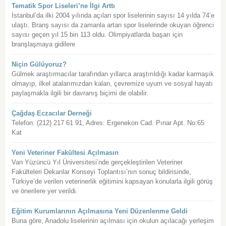
Tematik Spor Liseleri’ne İlgi Arttı
İstanbul’da ilki 2004 yılında açılan spor liselerinin sayısı 14 yılda 74’e
ulaştı. Branş sayısı da zamanla artan spor liselerinde okuyan öğrenci
sayısı geçen yıl 15 bin 113 oldu. Olimpiyatlarda başarı için
branşlaşmaya gidilere
Niçin Gülüyoruz?
Gülmek araştırmacılar tarafından yıllarca araştırıldığı kadar karmaşık
olmayıp, ilkel atalarımızdan kalan, çevremize uyum ve sosyal hayatı
paylaşmakla ilgili bir davranış biçimi de olabilir.
Çağdaş Eczacılar Derneği
Telefon: (212) 217 61 91, Adres: Ergenekon Cad. Pınar Apt. No:65
Kat
Yeni Veteriner Fakültesi Açılmasın
Van Yüzüncü Yıl Üniversitesi’nde gerçekleştirilen Veteriner
Fakülteleri Dekanlar Konseyi Toplantısı’nın sonuç bildirisinde,
Türkiye’de verilen veterinerlik eğitimini kapsayan konularla ilgili görüş
ve önerilere yer verildi.
Eğitim Kurumlarının Açılmasına Yeni Düzenlenme Geldi
Buna göre, Anadolu liselerinin açılması için okulun açılacağı yerleşim