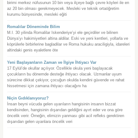
birimi merkez nüfusunun 10 bin veya ilçeye bağlı çevre köyleri ile en
az 20 bin olması gerekmeyecek. Mesleki ve teknik ortaöğretim
kurumu bünyesinde, mesleki eğiti
Romalılar Döneminde Bilim
M.I. 30 yilinda Romalilar Iskenderiye’yi ele geçirdiler ve bilinen
Dünya’yı hakimiyetleri altina aldilar. Eski ve yeni kentleri, yollarla ve
köprülerle birbirlerine bagladilar ve Roma hukuku araciligiyla, idareleri
altindaki genis eyaletlere öte
Yeni Başlayanların Zaman ve İlgiye İhtiyacı Var
17 Eylül’de okullar açılıyor. Özellikle okula yeni başlayacak
çocukların bu dönemde desteğe ihtiyacı olacak. Uzmanlar uyum
sürecine dikkat çekiyor, çocuğun okulda kendini güvende ve rahat
hissetmesi için zamana ihtiyacı olacağını ha
Niçin Gıdıklanıyoruz?
İnsan beyni vücuda gelen uyarıların hangisinin insanın bizzat
kendisinden, hangisinin dışarıdan geldiğini ayırt eder ve ona göre
öncelik verir. Örneğin, elimizin yanması gibi acil refleks gerektiren
dışarıdan gelen uyanlara öncelik veri