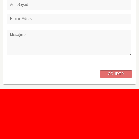
Ad / Soyad
E-mail Adresi
Mesajınız
GÖNDER
2020 Taban ve Tavan Puanları
2019 Taban ve Tavan Puanları
Yüzlerce İngilizce Online Test
İletişim Formu