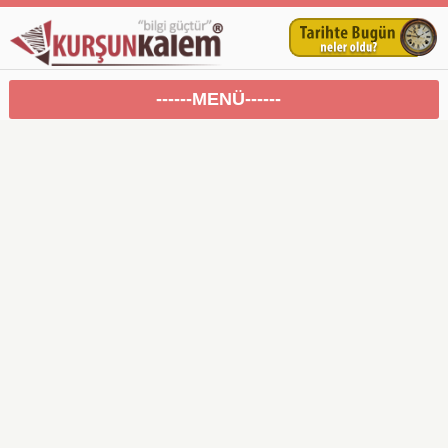
------MENÜ------