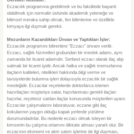
Eczacılık programına girebilmek ve bu fakültede başarılı
olabilmek için normalin üstünde akademik yeteneğe ve
bilimsel meraka sahip olmak, fen bilimlerine ve özellikle
kimyaya ilgi duymak gerekir.
Mezunların Kazandıkları Ünvan ve Yaptıkları İşler:
Eczacılık programını bitirenlere "Eczacı" ünvanı verilir.
Eczacı, sağlık hizmetleri grubundan bir meslek adamı, aynı
zamanda bir ticaret adamıdır. Serbest eczacı olarak ilaç alıp
satmak bir ticaret işidir. Ancak halka ve sağlık memurlarına
ilaçların kaliteleri, nitelikleri hakkında bilgi verme ve
tavsiyelerde bulunma işleri dolayısıyla eczacılık bir sağlık
mesleğidir. Eczacılar reçetelerde doktorlarca istenen
hazırilaçları müşteriye satar, hazırlanması gerekli ilaçları
hazırlar, reçetesiz satılan ilaçlar konusunda müşterileri uyarır.
Eczacılar çalışmalarını laboratuvar, eczane gibi ilaç
kokularının yaygın olduğu kapalı yerlerde yürütme
durumundadırlar. Bu nedenle eczacı olmak isteyen bir
kimsenin bu çalışma ortamını dikkate alması yararlı olur. Bir
eczacının ekonomi ve alım satım işlerine de ilgi duyması,