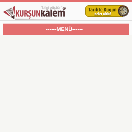
------MENÜ------