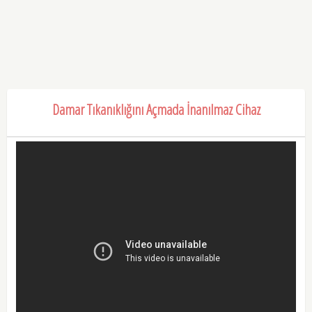
Damar Tıkanıklığını Açmada İnanılmaz Cihaz