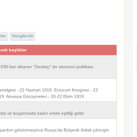
tler
Hangileridir
ecek başlıklar
30’dan itibaren “Devletçi” bir ekonomi politikası
nelgesi - 22 Haziran 1919. Erzurum Kongresi - 23
919. Amasya Görüşmeleri - 20-22 Ekim 1919
sta ve boşanmada kadın erkek eşitliği geldi.
 yardım götüremeyince Rusya’da Bolşevik ihtilali çıkmıştır.