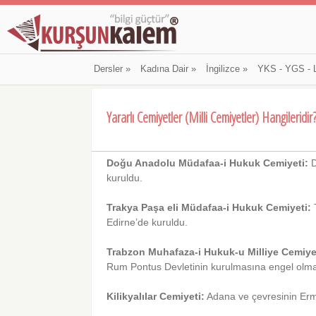
Dersler
»
Kadına Dair
»
İngilizce
»
YKS - YGS - 
Yararlı Cemiyetler (Milli Cemiyetler) Hangileridir
Doğu Anadolu Müdafaa-i Hukuk Cemiyeti:
D
kuruldu.
Trakya Paşa eli Müdafaa-i Hukuk Cemiyeti:
T
Edirne’de kuruldu.
Trabzon Muhafaza-i Hukuk-u Milliye Cemiye
Rum Pontus Devletinin kurulmasına engel olmak
Kilikyalılar Cemiyeti:
Adana ve çevresinin Erme