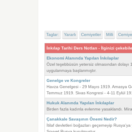
Taglar:
Yararlı
Cemiyetler
Milli
Cemiye
İnkılap Tarihi Ders Notları - İlginizi çekebil
Ekonomi Alanında Yapılan İnkılaplar
Özel teşebbüsün yetersiz olmasından dolayı 19
uygulanmaya başlanmıştır.
Genelge ve Kongreler
Havza Genelgesi - 29 Mayıs 1919. Amasya Ge
Temmuz 1919. Sivas Kongresi - 4-11 Eylül 1
Hukuk Alanında Yapılan İnkılaplar
Birden fazla kadınla evlenme yasaklandı. Mira
Çanakkale Savaşının Önemi Nedir?
İtilaf devletleri boğazları geçemeyip Rusya’ya
Sovyet Rusya kurulmuştur.