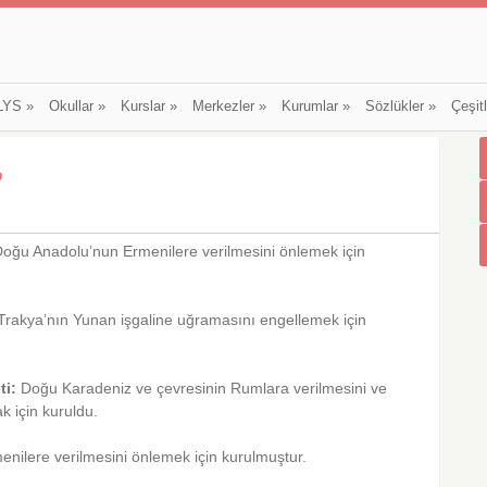
LYS
»
Okullar
»
Kurslar
»
Merkezler
»
Kurumlar
»
Sözlükler
»
Çeşit
?
oğu Anadolu’nun Ermenilere verilmesini önlemek için
rakya’nın Yunan işgaline uğramasını engellemek için
ti:
Doğu Karadeniz ve çevresinin Rumlara verilmesini ve
 için kuruldu.
nilere verilmesini önlemek için kurulmuştur.