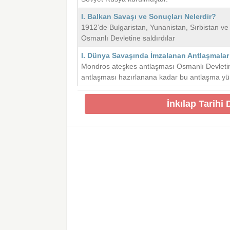
I. Balkan Savaşı ve Sonuçları Nelerdir?
1912’de Bulgaristan, Yunanistan, Sırbistan ve
Osmanlı Devletine saldırdılar
I. Dünya Savaşında İmzalanan Antlaşmalar
Mondros ateşkes antlaşması Osmanlı Devletin
antlaşması hazırlanana kadar bu antlaşma yürü
İnkılap Tarihi