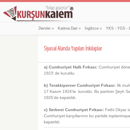
Dersler
»
Kadına Dair
»
İngilizce
»
YKS - YGS - 
Siyasal Alanda Yapılan İnkılaplar
a) Cumhuriyet Halk Fırkası:
Cumhuriyet dönemin
1923’ de kuruldu.
b) Terakkiperver Cumhuriyet Fırkası:
İlk muh
17 Kasım 1924’te .kuruldu. Bu partinin Şeyh Sai
1925’de kapatıldı.
c) Serbest Cumhuriyet Fırkası:
Fethi Okyar t
Cumhuriyet karşıtlarının bu partide toplanma
kapatıldı.