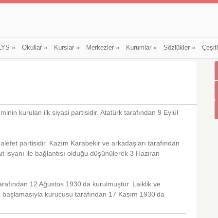
LYS
»
Okullar
»
Kurslar
»
Merkezler
»
Kurumlar
»
Sözlükler
»
Çeşit
in kurulan ilk siyasi partisidir. Atatürk tarafından 9 Eylül
alefet partisidir. Kazım Karabekir ve arkadaşları tarafından
t isyanı ile bağlantısı olduğu düşünülerek 3 Haziran
arafından 12 Ağustos 1930’da kurulmuştur. Laiklik ve
ya başlamasıyla kurucusu tarafından 17 Kasım 1930’da