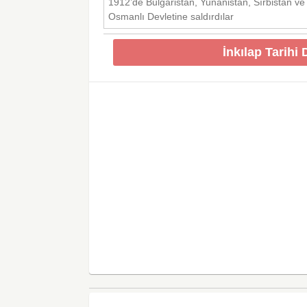
1912’de Bulgaristan, Yunanistan, Sırbistan ve
Osmanlı Devletine saldırdılar
İnkılap Tarihi