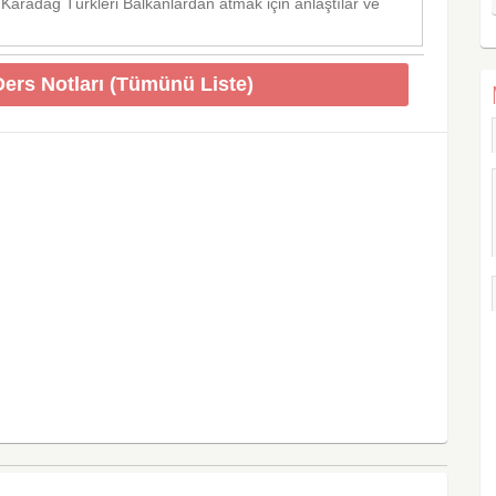
 Karadağ Türkleri Balkanlardan atmak için anlaştılar ve
 Ders Notları (Tümünü Liste)