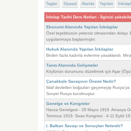
Taglar:
Siyasal
Alanda
Yapılan
İnkılap
İnkılap Tarihi Ders Notları - İlginizi çekebil
Ekonomi Alanında Yapılan İnkılaplar
Özel teşebbüsün yetersiz olmasından dolayı 19
uygulanmaya başlanmıştır.
Hukuk Alanında Yapılan İnkılaplar
Birden fazla kadınla evlenme yasaklandı. Mira
Tarım Alanında Gelişmeler
Köylünün durumunu düzeltmek için Aşar (Öşür) 
Çanakkale Savaşının Önemi Nedir?
İtilaf devletleri boğazları geçemeyip Rusya’ya
Sovyet Rusya kurulmuştur.
Genelge ve Kongreler
Havza Genelgesi - 29 Mayıs 1919. Amasya Ge
Temmuz 1919. Sivas Kongresi - 4-11 Eylül 1
I. Balkan Savaşı ve Sonuçları Nelerdir?