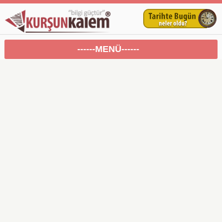
------MENÜ------