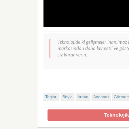
Teknolojide ki gelişmeler inanılmaz 
markasından daha kıymetli ve göster
siz karar verin.
Taglar:
Böyle
Araba
Anahtarı
Görmemi
Teknolojik