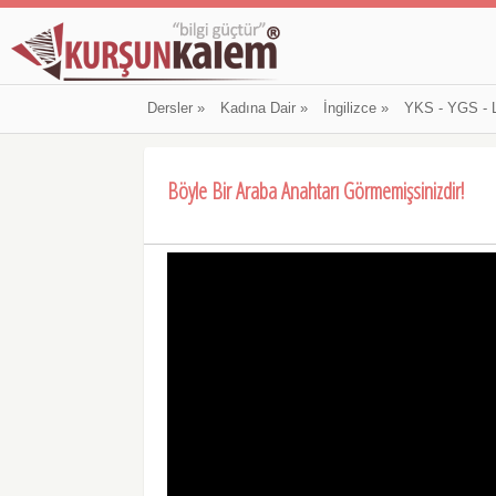
Dersler
»
Kadına Dair
»
İngilizce
»
YKS - YGS - 
Böyle Bir Araba Anahtarı Görmemişsinizdir!