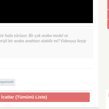
bir hızla sürüyor. Bir çok araba model ve
işli bir araba anahtarı olabilir mi? Videoyuz ileyip
şsinizdir
 İcatlar (Tümünü Liste)