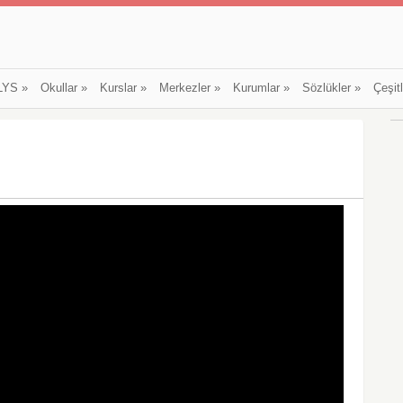
LYS
»
Okullar
»
Kurslar
»
Merkezler
»
Kurumlar
»
Sözlükler
»
Çeşit