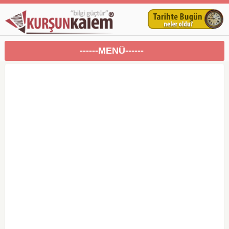
------MENÜ------